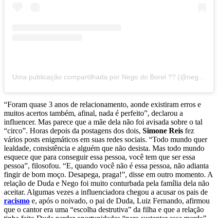
Uma publicação compartilhada por Nego do Borel ?? (@negodoborel)
“Foram quase 3 anos de relacionamento, aonde existiram erros e
muitos acertos também, afinal, nada é perfeito”, declarou a
influencer. Mas parece que a mãe dela não foi avisada sobre o tal
“circo”. Horas depois da postagens dos dois,
Simone Reis
fez
vários posts enigmáticos em suas redes sociais. “Todo mundo quer
lealdade, consistência e alguém que não desista. Mas todo mundo
esquece que para conseguir essa pessoa, você tem que ser essa
pessoa”, filosofou. “E, quando você não é essa pessoa, não adianta
fingir de bom moço. Desapega, praga!”, disse em outro momento. A
relação de Duda e Nego foi muito conturbada pela família dela não
aceitar. Algumas vezes a influenciadora chegou a acusar os pais de
racismo
e, após o noivado, o pai de Duda, Luiz Fernando, afirmou
que o cantor era uma “escolha destrutiva” da filha e que a relação