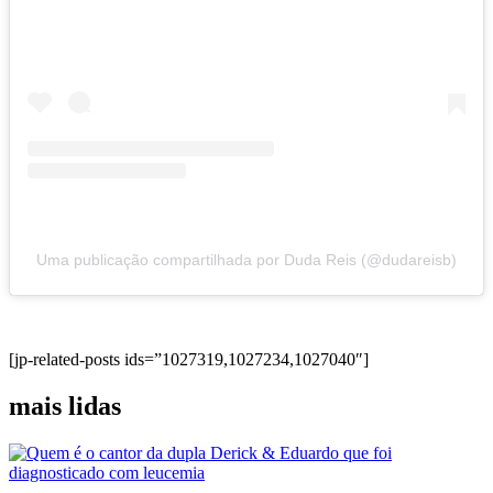
Uma publicação compartilhada por Duda Reis (@dudareisb)
[jp-related-posts ids=”1027319,1027234,1027040″]
mais lidas