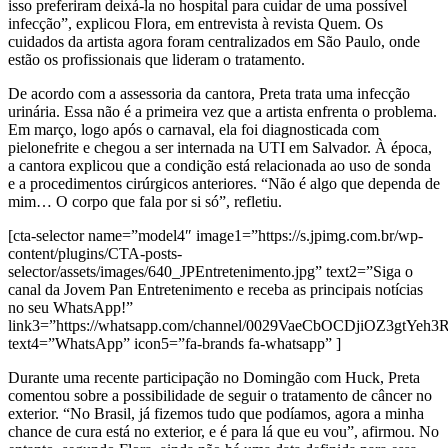
isso preferiram deixá-la no hospital para cuidar de uma possível
infecção”, explicou Flora, em entrevista à revista Quem. Os
cuidados da artista agora foram centralizados em São Paulo, onde
estão os profissionais que lideram o tratamento.
De acordo com a assessoria da cantora, Preta trata uma infecção
urinária. Essa não é a primeira vez que a artista enfrenta o problema.
Em março, logo após o carnaval, ela foi diagnosticada com
pielonefrite e chegou a ser internada na UTI em Salvador. À época,
a cantora explicou que a condição está relacionada ao uso de sonda
e a procedimentos cirúrgicos anteriores. “Não é algo que dependa de
mim… O corpo que fala por si só”, refletiu.
[cta-selector name=”model4″ image1=”https://s.jpimg.com.br/wp-
content/plugins/CTA-posts-
selector/assets/images/640_JPEntretenimento.jpg” text2=”Siga o
canal da Jovem Pan Entretenimento e receba as principais notícias
no seu WhatsApp!”
link3=”https://whatsapp.com/channel/0029VaeCbOCDjiOZ3gtYeh3
text4=”WhatsApp” icon5=”fa-brands fa-whatsapp” ]
Durante uma recente participação no Domingão com Huck, Preta
comentou sobre a possibilidade de seguir o tratamento de câncer no
exterior. “No Brasil, já fizemos tudo que podíamos, agora a minha
chance de cura está no exterior, e é para lá que eu vou”, afirmou. No