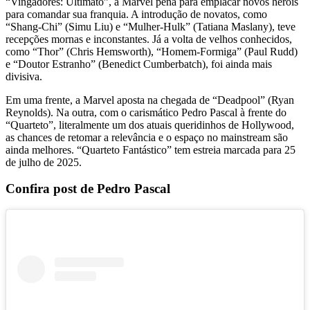
“Vingadores: Ultimato”, a Marvel pena para emplacar novos heróis
para comandar sua franquia. A introdução de novatos, como
“Shang-Chi” (Simu Liu) e “Mulher-Hulk” (Tatiana Maslany), teve
recepções mornas e inconstantes. Já a volta de velhos conhecidos,
como “Thor” (Chris Hemsworth), “Homem-Formiga” (Paul Rudd)
e “Doutor Estranho” (Benedict Cumberbatch), foi ainda mais
divisiva.
Em uma frente, a Marvel aposta na chegada de “Deadpool” (Ryan
Reynolds). Na outra, com o carismático Pedro Pascal à frente do
“Quarteto”, literalmente um dos atuais queridinhos de Hollywood,
as chances de retomar a relevância e o espaço no mainstream são
ainda melhores. “Quarteto Fantástico” tem estreia marcada para 25
de julho de 2025.
Confira post de Pedro Pascal