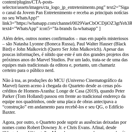
content/plugins/CTA-posts-
selector/assets/images/cta_logo_jp_entretenimento.png” text2=”Siga
o canal da Jovem Pan Entretenimento e receba as principais notícias
no seu WhatsApp!”
link3=”https://whatsapp.com/channel/0029VaeCbOCDjiOZ3gtYeh3
text4=”WhatsApp” icon5=”fa-brands fa-whatsapp” ]
Além deles, outros nomes confirmados – mas em papéis misteriosos
– são Natasha Lyonne (Boneca Russa), Paul Walter Hauser (Black
Bird) e John Malkovich (Quero Ser John Malkovich). Apesar das
poucas informações, é nítido que este é um dos grandes projetos dos
próximos anos do Marvel Studios. Por um lado, trata-se de uma das
equipes mais tradicionais da editora e, portanto, um chamariz
certeiro para o público nerd.
Não à toa, as produções do MCU (Universo Cinematográfico da
Marvel) fazem aceno à chegada do Quarteto desde as cenas pós-
créditos de Homem-Aranha: Longe de Casa (2019), quando Peter
Parker (Tom Holland) passou em frente ao tradicional endereço da
equipe nos quadrinhos, onde uma placa de obras antecipava a
“construção” em andamento para recebê-los e seu QG, o Edifício
Baxter.
Agora, por outro, o Quarteto pode suprir as ausências deixadas por
nomes como Robert Downey Jr. e Chris Evans. Afinal, desde