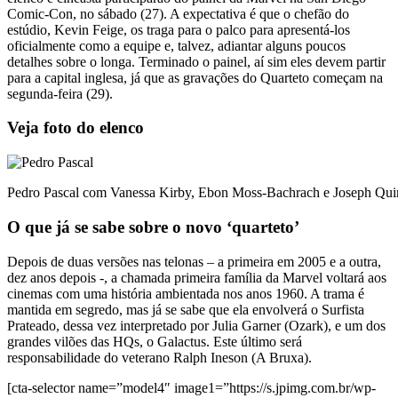
Comic-Con, no sábado (27). A expectativa é que o chefão do
estúdio, Kevin Feige, os traga para o palco para apresentá-los
oficialmente como a equipe e, talvez, adiantar alguns poucos
detalhes sobre o longa. Terminado o painel, aí sim eles devem partir
para a capital inglesa, já que as gravações do Quarteto começam na
segunda-feira (29).
Veja foto do elenco
Pedro Pascal com Vanessa Kirby, Ebon Moss-Bachrach e Joseph Qui
O que já se sabe sobre o novo ‘quarteto’
Depois de duas versões nas telonas – a primeira em 2005 e a outra,
dez anos depois -, a chamada primeira família da Marvel voltará aos
cinemas com uma história ambientada nos anos 1960. A trama é
mantida em segredo, mas já se sabe que ela envolverá o Surfista
Prateado, dessa vez interpretado por Julia Garner (Ozark), e um dos
grandes vilões das HQs, o Galactus. Este último será
responsabilidade do veterano Ralph Ineson (A Bruxa).
[cta-selector name=”model4″ image1=”https://s.jpimg.com.br/wp-