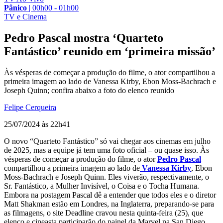
Pânico
|
00h00 - 01h00
TV e Cinema
Pedro Pascal mostra ‘Quarteto
Fantástico’ reunido em ‘primeira missão’
Às vésperas de começar a produção do filme, o ator compartilhou a
primeira imagem ao lado de Vanessa Kirby, Ebon Moss-Bachrach e
Joseph Quinn; confira abaixo a foto do elenco reunido
Felipe Cerqueira
25/07/2024 às 22h41
O novo “Quarteto Fantástico” só vai chegar aos cinemas em julho
de 2025, mas a equipe já tem uma foto oficial – ou quase isso. Às
vésperas de começar a produção do filme, o ator
Pedro Pascal
compartilhou a primeira imagem ao lado de
Vanessa Kirby
, Ebon
Moss-Bachrach e Joseph Quinn. Eles viverão, respectivamente, o
Sr. Fantástico, a Mulher Invisível, o Coisa e o Tocha Humana.
Embora na postagem Pascal dê a entender que todos eles e o diretor
Matt Shakman estão em Londres, na Inglaterra, preparando-se para
as filmagens, o site Deadline cravou nesta quinta-feira (25), que
elenco e cineasta participarão do painel da Marvel na San Diego