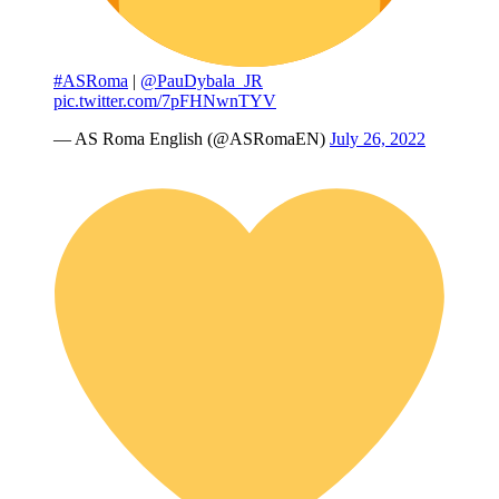
#ASRoma
|
@PauDybala_JR
pic.twitter.com/7pFHNwnTYV
— AS Roma English (@ASRomaEN)
July 26, 2022