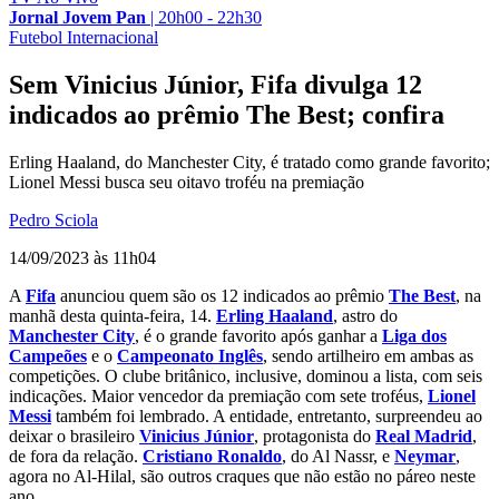
Jornal Jovem Pan
|
20h00 - 22h30
Futebol Internacional
Sem Vinicius Júnior, Fifa divulga 12
indicados ao prêmio The Best; confira
Erling Haaland, do Manchester City, é tratado como grande favorito;
Lionel Messi busca seu oitavo troféu na premiação
Pedro Sciola
14/09/2023 às 11h04
A
Fifa
anunciou quem são os 12 indicados ao prêmio
The Best
, na
manhã desta quinta-feira, 14.
Erling Haaland
, astro do
Manchester City
, é o grande favorito após ganhar a
Liga dos
Campeões
e o
Campeonato Inglês
, sendo artilheiro em ambas as
competições. O clube britânico, inclusive, dominou a lista, com seis
indicações. Maior vencedor da premiação com sete troféus,
Lionel
Messi
também foi lembrado. A entidade, entretanto, surpreendeu ao
deixar o brasileiro
Vinicius Júnior
, protagonista do
Real Madrid
,
de fora da relação.
Cristiano Ronaldo
, do Al Nassr, e
Neymar
,
agora no Al-Hilal, são outros craques que não estão no páreo neste
ano.