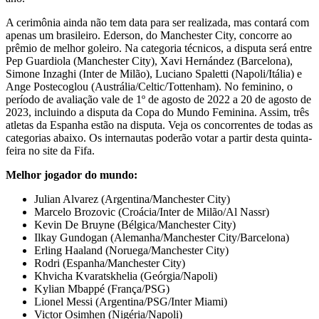
A cerimônia ainda não tem data para ser realizada, mas contará com
apenas um brasileiro. Ederson, do Manchester City, concorre ao
prêmio de melhor goleiro. Na categoria técnicos, a disputa será entre
Pep Guardiola (Manchester City), Xavi Hernández (Barcelona),
Simone Inzaghi (Inter de Milão), Luciano Spaletti (Napoli/Itália) e
Ange Postecoglou (Austrália/Celtic/Tottenham). No feminino, o
período de avaliação vale de 1º de agosto de 2022 a 20 de agosto de
2023, incluindo a disputa da Copa do Mundo Feminina. Assim, três
atletas da Espanha estão na disputa. Veja os concorrentes de todas as
categorias abaixo. Os internautas poderão votar a partir desta quinta-
feira no site da Fifa.
Melhor jogador do mundo:
Julian Alvarez (Argentina/Manchester City)
Marcelo Brozovic (Croácia/Inter de Milão/Al Nassr)
Kevin De Bruyne (Bélgica/Manchester City)
Ilkay Gundogan (Alemanha/Manchester City/Barcelona)
Erling Haaland (Noruega/Manchester City)
Rodri (Espanha/Manchester City)
Khvicha Kvaratskhelia (Geórgia/Napoli)
Kylian Mbappé (França/PSG)
Lionel Messi (Argentina/PSG/Inter Miami)
Victor Osimhen (Nigéria/Napoli)