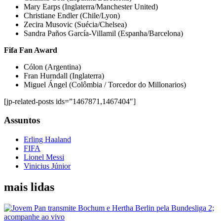
Mary Earps (Inglaterra/Manchester United)
Christiane Endler (Chile/Lyon)
Zecira Musovic (Suécia/Chelsea)
Sandra Paños García-Villamil (Espanha/Barcelona)
Fifa Fan Award
Cólon (Argentina)
Fran Hurndall (Inglaterra)
Miguel Ángel (Colômbia / Torcedor do Millonarios)
[jp-related-posts ids=”1467871,1467404″]
Assuntos
Erling Haaland
FIFA
Lionel Messi
Vinicius Júnior
mais lidas