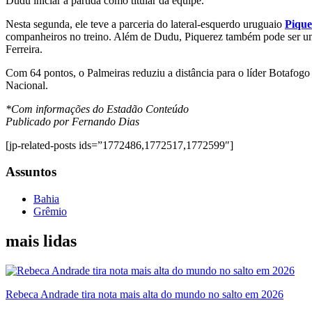
Dudu iniciar a partida como titular da equipe.
Nesta segunda, ele teve a parceria do lateral-esquerdo uruguaio
Pique
companheiros no treino. Além de Dudu, Piquerez também pode ser uma 
Ferreira.
Com 64 pontos, o Palmeiras reduziu a distância para o líder Botafogo 
Nacional.
*Com informações do Estadão Conteúdo
Publicado por Fernando Dias
[jp-related-posts ids=”1772486,1772517,1772599″]
Assuntos
Bahia
Grêmio
mais lidas
Rebeca Andrade tira nota mais alta do mundo no salto em 2026