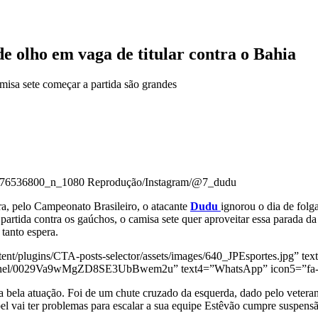
e olho em vaga de titular contra o Bahia
isa sete começar a partida são grandes
976536800_n_1080
Reprodução/Instagram/@7_dudu
ira, pelo Campeonato Brasileiro, o atacante
Dudu
ignorou o dia de folg
artida contra os gaúchos, o camisa sete quer aproveitar essa parada da
tanto espera.
nt/plugins/CTA-posts-selector/assets/images/640_JPEsportes.jpg” text
hannel/0029Va9wMgZD8SE3UbBwem2u” text4=”WhatsApp” icon5=”fa-b
bela atuação. Foi de um chute cruzado da esquerda, dado pelo veterano
 Abel vai ter problemas para escalar a sua equipe Estêvão cumpre suspe