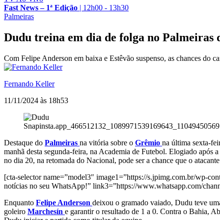
Fast News – 1ª Edição
|
12h00 - 13h30
Palmeiras
Dudu treina em dia de folga no Palmeiras d
Com Felipe Anderson em baixa e Estêvão suspenso, as chances do cam
Fernando Keller
11/11/2024 às 18h53
Snapinsta.app_466512132_1089971539169643_1104945056
Destaque do
Palmeiras
na vitória sobre o
Grêmio
na última sexta-fe
manhã desta segunda-feira, na Academia de Futebol. Elogiado após a p
no dia 20, na retomada do Nacional, pode ser a chance que o atacante 
[cta-selector name=”model3″ image1=”https://s.jpimg.com.br/wp-conte
notícias no seu WhatsApp!” link3=”https://www.whatsapp.com/c
Enquanto
Felipe Anderson
deixou o gramado vaiado, Dudu teve uma 
goleiro
Marchesín
e garantir o resultado de 1 a 0. Contra o Bahia,