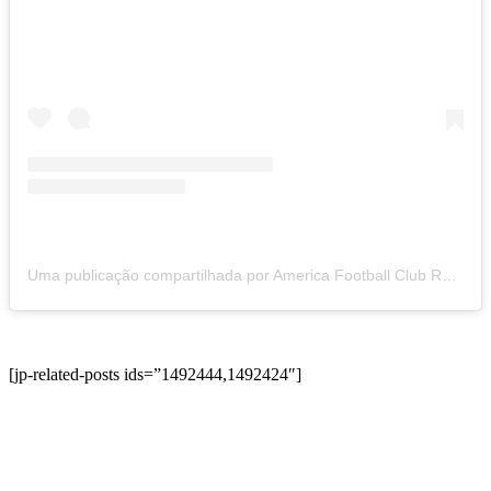
Uma publicação compartilhada por America Football Club RJ (@americarjoficial)
[jp-related-posts ids=”1492444,1492424″]