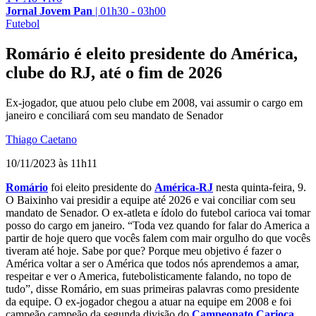
Jornal Jovem Pan
|
01h30 - 03h00
Futebol
Romário é eleito presidente do América,
clube do RJ, até o fim de 2026
Ex-jogador, que atuou pelo clube em 2008, vai assumir o cargo em
janeiro e conciliará com seu mandato de Senador
Thiago Caetano
10/11/2023 às 11h11
Romário
foi eleito presidente do
América-RJ
nesta quinta-feira, 9.
O Baixinho vai presidir a equipe até 2026 e vai conciliar com seu
mandato de Senador. O ex-atleta e ídolo do futebol carioca vai tomar
posso do cargo em janeiro. “Toda vez quando for falar do America a
partir de hoje quero que vocês falem com mair orgulho do que vocês
tiveram até hoje. Sabe por que? Porque meu objetivo é fazer o
América voltar a ser o América que todos nós aprendemos a amar,
respeitar e ver o America, futebolisticamente falando, no topo de
tudo”, disse Romário, em suas primeiras palavras como presidente
da equipe. O ex-jogador chegou a atuar na equipe em 2008 e foi
campeão campeão da segunda divisão do
Campeonato Carioca
.