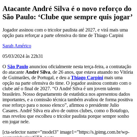
Atacante André Silva é o novo reforço do
São Paulo: ‘Clube que sempre quis jogar’
Jogador assinou com o tricolor paulista até 2027, e virá mais uma
opção para reforçar a parte ofensiva do time de Thiago Carpini
Sarah Américo
05/03/2024 às 22h31
O
São Paulo
anunciou oficialmente nesta terça-feira, a contratação
do atacante
André Silva
, de 26 anos, que estava atuando no Vitória
de Guimarães, de Portugal, e deu a
Thiago Carpini
mais uma
opção na parte ofensiva do time. O jogador assinou contrato com o
clube até o final de 2027. “O André Silva é um jovem talento
brasileiro. Nosso departamento de estatística nos apresentou dados
importantes, e a comissão técnica também avaliou de forma positiva
esse reforço para o nosso elenco”, afirmou o presidente Julio
Casares. André Silva era alvo de outros clubes, como o Botafogo,
mas revelou que escolheu o tricolor paulista porque sempre sonho
em jogar nele.
[cta-selector name=”model3″ image1=”https://s.jpimg.com.br/wp-