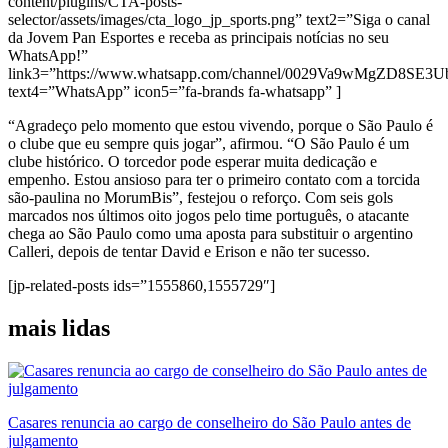
content/plugins/CTA-posts-
selector/assets/images/cta_logo_jp_sports.png” text2=”Siga o canal
da Jovem Pan Esportes e receba as principais notícias no seu
WhatsApp!”
link3=”https://www.whatsapp.com/channel/0029Va9wMgZD8SE3
text4=”WhatsApp” icon5=”fa-brands fa-whatsapp” ]
“Agradeço pelo momento que estou vivendo, porque o São Paulo é
o clube que eu sempre quis jogar”, afirmou. “O São Paulo é um
clube histórico. O torcedor pode esperar muita dedicação e
empenho. Estou ansioso para ter o primeiro contato com a torcida
são-paulina no MorumBis”, festejou o reforço. Com seis gols
marcados nos últimos oito jogos pelo time português, o atacante
chega ao São Paulo como uma aposta para substituir o argentino
Calleri, depois de tentar David e Erison e não ter sucesso.
[jp-related-posts ids=”1555860,1555729″]
mais lidas
Casares renuncia ao cargo de conselheiro do São Paulo antes de
julgamento