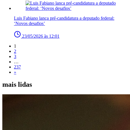
Luis Fabiano lança pré-candidatura a deputado federal:
‘Novos desafios’
23/05/2026 às 12:01
1
2
3
…
237
»
mais lidas