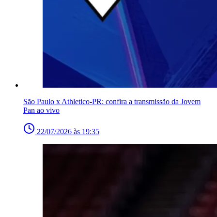
São Paulo x Athletico-PR: confira a transmissão da Jovem
Pan ao vivo
22/07/2026 às 19:35