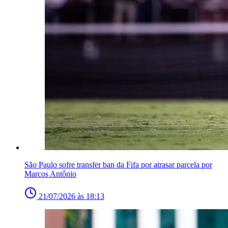
São Paulo sofre transfer ban da Fifa por atrasar parcela por
Marcos Antônio
21/07/2026 às 18:13