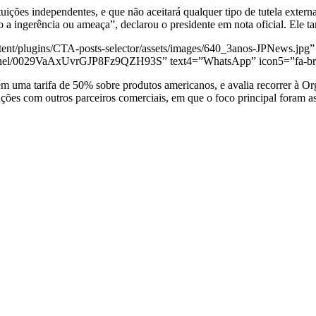
uições independentes, e que não aceitará qualquer tipo de tutela extern
ito a ingerência ou ameaça”, declarou o presidente em nota oficial. Ele
ent/plugins/CTA-posts-selector/assets/images/640_3anos-JPNews.jpg” 
annel/0029VaAxUvrGJP8Fz9QZH93S” text4=”WhatsApp” icon5=”fa-bra
mbém uma tarifa de 50% sobre produtos americanos, e avalia recorrer 
ções com outros parceiros comerciais, em que o foco principal foram a