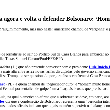
a agora e volta a defender Bolsonaro: ‘Ho
 em 'algum momento, mas não neste'; americano chamou de 'vergonha' o j
lle, Texas
Samuel Corum/Pool/EFE/EPA
ta-feira (11) que não pretende conversar com o presidente
Luiz Inácio 
é a mais alta entre as 22 novas tarifas divulgadas pelo governo american
se Trump, ao ser questionado por jornalistas em frente à Casa Branca
naro
(PL), a quem chamou de “negociador duro” e “homem muito honesto
Federal por tentativa de golpe é uma “caça às bruxas que precisa acab
, na qual o americano afirma que a sobretaxa se deve, em parte, aos “a
dos
diz que a condenação de Bolsonaro representa uma “vergonha intern
as, dados oficiais indicam que o país mantém superávit na balança com