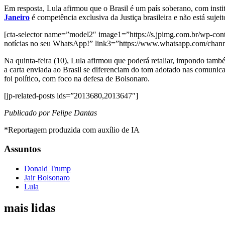
Em resposta, Lula afirmou que o Brasil é um país soberano, com instit
Janeiro
é competência exclusiva da Justiça brasileira e não está suje
[cta-selector name=”model2″ image1=”https://s.jpimg.com.br/wp-cont
notícias no seu WhatsApp!” link3=”https://www.whatsapp.com/ch
Na quinta-feira (10), Lula afirmou que poderá retaliar, impondo ta
a carta enviada ao Brasil se diferenciam do tom adotado nas comunica
foi político, com foco na defesa de Bolsonaro.
[jp-related-posts ids=”2013680,2013647″]
Publicado por Felipe Dantas
*Reportagem produzida com auxílio de IA
Assuntos
Donald Trump
Jair Bolsonaro
Lula
mais lidas