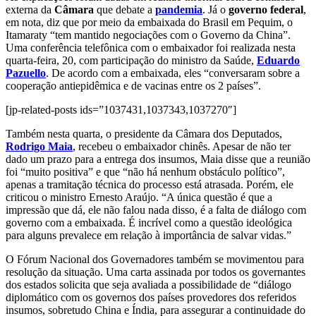
externa da
Câmara
que debate a
pandemia
. Já o
governo federal
,
em nota, diz que por meio da embaixada do Brasil em Pequim, o
Itamaraty “tem mantido negociações com o Governo da China”.
Uma conferência telefônica com o embaixador foi realizada nesta
quarta-feira, 20, com participação do ministro da Saúde,
Eduardo
Pazuello
. De acordo com a embaixada, eles “conversaram sobre a
cooperação antiepidêmica e de vacinas entre os 2 países”.
[jp-related-posts ids=”1037431,1037343,1037270″]
Também nesta quarta, o presidente da Câmara dos Deputados,
Rodrigo Maia
, recebeu o embaixador chinês. Apesar de não ter
dado um prazo para a entrega dos insumos, Maia disse que a reunião
foi “muito positiva” e que “não há nenhum obstáculo político”,
apenas a tramitação técnica do processo está atrasada. Porém, ele
criticou o ministro Ernesto Araújo. “A única questão é que a
impressão que dá, ele não falou nada disso, é a falta de diálogo com
governo com a embaixada. É incrível como a questão ideológica
para alguns prevalece em relação à importância de salvar vidas.”
O Fórum Nacional dos Governadores também se movimentou para
resolução da situação. Uma carta assinada por todos os governantes
dos estados solicita que seja avaliada a possibilidade de “diálogo
diplomático com os governos dos países provedores dos referidos
insumos, sobretudo China e Índia, para assegurar a continuidade do