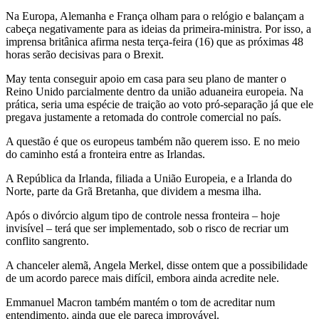
Na Europa, Alemanha e França olham para o relógio e balançam a
cabeça negativamente para as ideias da primeira-ministra. Por isso, a
imprensa britânica afirma nesta terça-feira (16) que as próximas 48
horas serão decisivas para o Brexit.
May tenta conseguir apoio em casa para seu plano de manter o
Reino Unido parcialmente dentro da união aduaneira europeia. Na
prática, seria uma espécie de traição ao voto pró-separação já que ele
pregava justamente a retomada do controle comercial no país.
A questão é que os europeus também não querem isso. E no meio
do caminho está a fronteira entre as Irlandas.
A República da Irlanda, filiada a União Europeia, e a Irlanda do
Norte, parte da Grã Bretanha, que dividem a mesma ilha.
Após o divórcio algum tipo de controle nessa fronteira – hoje
invisível – terá que ser implementado, sob o risco de recriar um
conflito sangrento.
A chanceler alemã, Angela Merkel, disse ontem que a possibilidade
de um acordo parece mais difícil, embora ainda acredite nele.
Emmanuel Macron também mantém o tom de acreditar num
entendimento, ainda que ele pareça improvável.