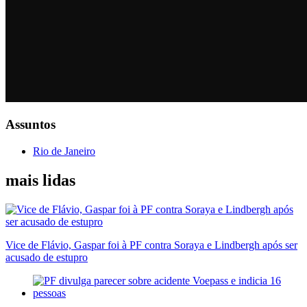
Assuntos
Rio de Janeiro
mais lidas
Vice de Flávio, Gaspar foi à PF contra Soraya e Lindbergh após ser
acusado de estupro