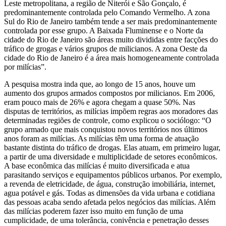
Leste metropolitana, a região de Niterói e São Gonçalo, é
predominantemente controlada pelo Comando Vermelho. A zona
Sul do Rio de Janeiro também tende a ser mais predominantemente
controlada por esse grupo. A Baixada Fluminense e o Norte da
cidade do Rio de Janeiro são áreas muito divididas entre facções do
tráfico de grogas e vários grupos de milicianos. A zona Oeste da
cidade do Rio de Janeiro é a área mais homogeneamente controlada
por milícias”.
A pesquisa mostra inda que, ao longo de 15 anos, houve um
aumento dos grupos armados compostos por milicianos. Em 2006,
eram pouco mais de 26% e agora chegam a quase 50%. Nas
disputas de territórios, as milícias impõem regras aos moradores das
determinadas regiões de controle, como explicou o sociólogo: “O
grupo armado que mais conquistou novos territórios nos últimos
anos foram as milícias. As milícias têm uma forma de atuação
bastante distinta do tráfico de drogas. Elas atuam, em primeiro lugar,
a partir de uma diversidade e multiplicidade de setores econômicos.
A base econômica das milícias é muito diversificada e atua
parasitando serviços e equipamentos públicos urbanos. Por exemplo,
a revenda de eletricidade, de água, construção imobiliária, internet,
agua potável e gás. Todas as dimensões da vida urbana e cotidiana
das pessoas acaba sendo afetada pelos negócios das milícias. Além
das milícias poderem fazer isso muito em função de uma
cumplicidade, de uma tolerância, conivência e penetração desses