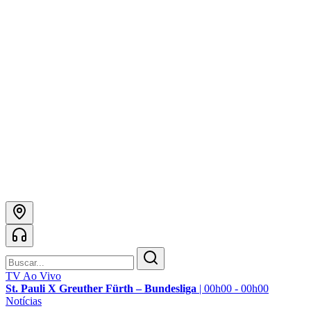
TV Ao Vivo
St. Pauli X Greuther Fürth – Bundesliga
|
00h00 - 00h00
Notícias