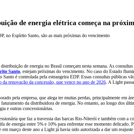
buição de energia elétrica começa na próx
DP, no Espírito Santo, são as mais próximas do vencimento
distribuição de energia no Brasil começam nesta semana. As consultas v
rito Santo
, estejam próximas do vencimento. No caso do Estado flumi
 Santo é controlada pela estrangeira EDP. Essas consultas públicas vão
o da renovação da concessão, que vence no ano de 2026
. A Light pass
borado pela empresa, que alega ter muitas perdas, principalmente em ár
o faturamento da distribuidora de energia. No entanto, ao longo dos úl
ia e outras concessionárias.
ionária que faz a travessia das barcas Rio-Niterói e também com a con
rifa de energia entre 5% e 10% para enfrentar esse momento delicado. 
em março deste ano a Light já havia sido autorizada a dar um reajuste 