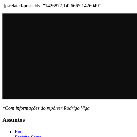
[jp-related-posts ids=”1426877,1426665,1426049″]
*Com informações do repórter Rodrigo Viga
Assuntos
Enel