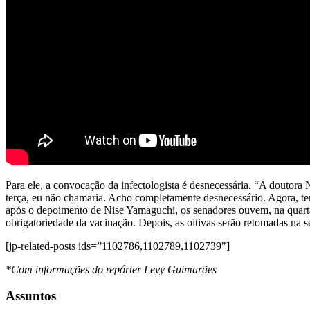
Para ele, a convocação da infectologista é desnecessária. “A doutora 
terça, eu não chamaria. Acho completamente desnecessário. Agora, tem
após o depoimento de Nise Yamaguchi, os senadores ouvem, na quarta-
obrigatoriedade da vacinação. Depois, as oitivas serão retomadas na
[jp-related-posts ids=”1102786,1102789,1102739″]
*Com informações do repórter Levy Guimarães
Assuntos