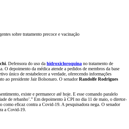
gentes sobre tratamento precoce e vacinação
chi
. Defensora do uso da
hidroxicloroquina
no tratamento de
emia. O depoimento da médica atende a pedidos de membros da base
tivo único de restabelecer a verdade, oferecendo informações
to ao presidente Jair Bolsonaro. O senador
Randolfe Rodrigues
 sentimento, existe e permanece até hoje. E esse comando paralelo
dade de rebanho’.” Em depoimento à CPI no dia 11 de maio, o diretor-
to como eficaz contra a Covid-19. A pesquisadora nega. O senador
tra a Covid-19.