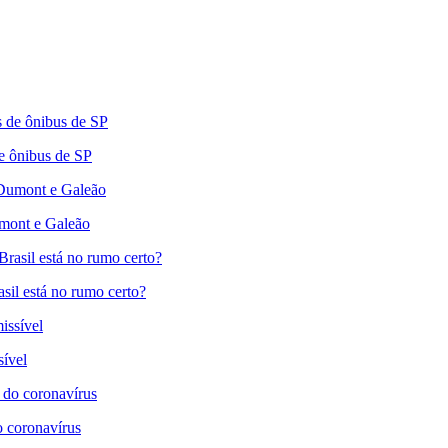
e ônibus de SP
umont e Galeão
il está no rumo certo?
sível
do coronavírus