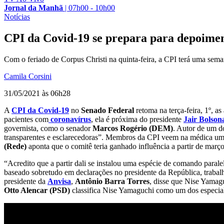
Jornal da Manhã
|
07h00 - 10h00
Notícias
CPI da Covid-19 se prepara para depoimen
Com o feriado de Corpus Christi na quinta-feira, a CPI terá uma sem
Camila Corsini
31/05/2021 às 06h28
A
CPI da Covid-19
no
Senado Federal
retoma na terça-feira, 1º, a
pacientes com
coronavírus
, ela é próxima do presidente
Jair Bolson
governista, como o senador
Marcos Rogério (DEM)
. Autor de um d
transparentes e esclarecedoras”. Membros da CPI veem na médica uma 
(Rede)
aponta que o comitê teria ganhado influência a partir de març
“Acredito que a partir dali se instalou uma espécie de comando parale
baseado sobretudo em declarações no presidente da República, trabal
presidente da
Anvisa
,
Antônio Barra Torres
, disse que Nise Yamag
Otto Alencar (PSD)
classifica Nise Yamaguchi como um dos especialis