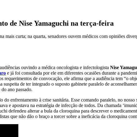
to de Nise Yamaguchi na terça-feira
ana mais curta; na quarta, senadores ouvem médicos com opiniões diver
s audiências ouvindo a médica oncologista e infectologista
Nise Yamagu
aro
e já foi consultada por ele em diferentes ocasiões durante a pand
os requerimentos de convocação, ele afirma que a audiência tem “o obje
suspeita de ter integrado o suposto gabinete paralelo de aconselhamen
o do ano passado.
lo do enfrentamento à crise sanitária. Esse comando paralelo, no nosso
hava e apostava na estratégia de infecção de todos. Da chamada ‘imuni
uchi defendeu alterar a bula da cloroquina para descrever o medicamen
tas que não dão o braço a torcer sobre a ineficácia da cloroquina con