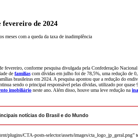
 fevereiro de 2024
mos meses com a queda da taxa de inadimplência
esde fevereiro, conforme pesquisa divulgada pela Confederação Naciona
dade de
famílias
com dívidas em julho foi de 78,5%, uma redução de 0,
amílias brasileiras em 2024. A pesquisa apontou que a redução do endiv
tinua sendo o principal responsável pelas dívidas, utilizado por quas
nto imobiliário
neste ano. Além disso, houve uma leve redução na
in
ncipais notícias do Brasil e do Mundo
nt/plugins/CTA-posts-selector/assets/images/cta_logo_jp_geral.png” t