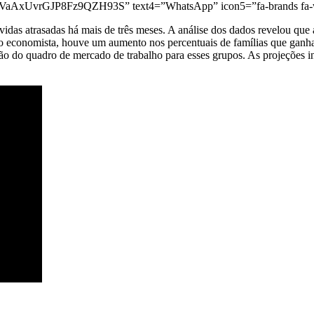
29VaAxUvrGJP8Fz9QZH93S” text4=”WhatsApp” icon5=”fa-brands fa-
vidas atrasadas há mais de três meses. A análise dos dados revelou qu
o economista, houve um aumento nos percentuais de famílias que ganham
ção do quadro de mercado de trabalho para esses grupos. As projeções