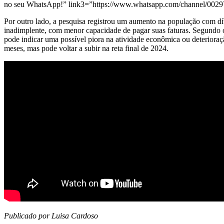
no seu WhatsApp!” link3=”https://www.whatsapp.com/channel/00
Por outro lado, a pesquisa registrou um aumento na população com dí
inadimplente, com menor capacidade de pagar suas faturas. Segundo 
pode indicar uma possível piora na atividade econômica ou deteriora
meses, mas pode voltar a subir na reta final de 2024.
Publicado por Luisa Cardoso