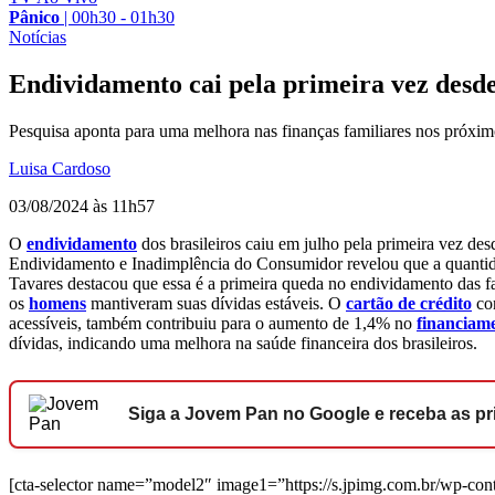
Pânico
|
00h30 - 01h30
Notícias
Endividamento cai pela primeira vez desde
Pesquisa aponta para uma melhora nas finanças familiares nos próxi
Luisa Cardoso
03/08/2024 às 11h57
O
endividamento
dos brasileiros caiu em julho pela primeira vez d
Endividamento e Inadimplência do Consumidor revelou que a quanti
Tavares destacou que essa é a primeira queda no endividamento das f
os
homens
mantiveram suas dívidas estáveis. O
cartão de crédito
con
acessíveis, também contribuiu para o aumento de 1,4% no
financiame
dívidas, indicando uma melhora na saúde financeira dos brasileiros.
Siga a Jovem Pan no Google e receba as pri
[cta-selector name=”model2″ image1=”https://s.jpimg.com.br/wp-conte