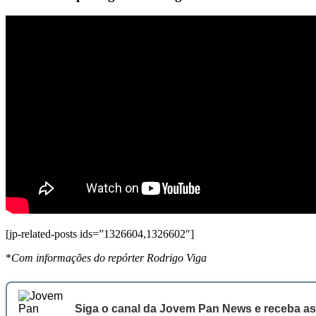
[jp-related-posts ids=”1326604,1326602″]
*
Com informações do repórter Rodrigo Viga
Siga o canal da Jovem Pan News e receba as