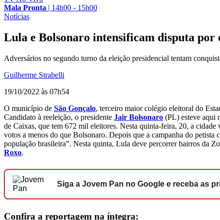
Mala Pronta
|
14h00 - 15h00
Notícias
Lula e Bolsonaro intensificam disputa por 
Adversários no segundo turno da eleição presidencial tentam conquist
Guilherme Strabelli
19/10/2022 às 07h54
O município de
São Gonçalo
, terceiro maior colégio eleitoral do Est
Candidato à reeleição, o presidente
Jair Bolsonaro
(PL) esteve aqui n
de Caixas, que tem 672 mil eleitores. Nesta quinta-feira, 20, a cidade 
votos a menos do que Bolsonaro. Depois que a campanha do petista c
população brasileira”. Nesta quinta, Lula deve percorrer bairros da 
Roxo
.
Siga a Jovem Pan no Google e receba as pri
Confira a reportagem na íntegra: