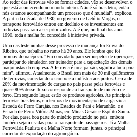
Ao redor das ferrovias vão se formar cidades, vão se desenvolver, o
que está acontecendo no mundo inteiro. Não é só brasileiro, então
nós estamos acompanhando um processo que é mundial”, explicou.
A partir da década de 1930, no governo de Getúlio Vargas, o
transporte ferroviário entrou em declínio e os investimentos em
rodovias passaram a ser priorizados. Até que, no final dos anos
1990, toda a malha foi concedida à iniciativa privada.
Uma das testemunhas desse processo de mudança foi Edivaldo
Ribeiro, que trabalha no ramo há 39 anos. Ele lembra que foi
promovido na época. “Fui convidado para ser inspetor de operações,
participar do simulador, ser treinador para a capacitação dos demais
maquinistas da empresa. A ferrovia é uma paixão, significa tudo para
mim”, afirmou. Atualmente, o Brasil tem mais de 30 mil quilômetros
de ferrovias, conectando o campo e a indústria aos portos. Cerca de
20% da movimentação de cargas no país passa pelas ferrovias e
quase 80% desse fluxo corresponde ao transporte de minério de
ferro. Em segundo lugar, estão os produtos agrícolas. As principais
ferrovias brasileiras, em termos de movimentação de carga são a
Estrada de Ferro Carajás, nos Estados do Pará e Maranhão, e a
Estrada de Ferro Vitória-Minas, em Minas Gerais e Espírito Santo.
Por elas, passa boa parte do minério produzido no país, embora
também sejam usadas para o transporte de passageiros. Já a Malha
Ferroviária Paulista e a Malha Norte formam, juntas, o principal
corredor de exportação do agronegócio.