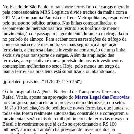
No Estado de São Paulo, o transporte ferroviário de cargas operado
pela concessionária MRS Logística divide trechos da malha com a
CPTM, a Companhia Paulista de Trens Metropolitanos, responsável
pelo transporte público urbano. Nas linhas compartilhadas, o
escoamento de mercadorias fica restrito aos horários de menor
movimentação de passageiros, geralmente durante a madrugada ou
no período de almoço. Para acabar com as restrições de tráfego da
concessionária e até mesmo trazer mais segurança à operação
ferroviária, a empresa planeja investir na construção de uma linha
exclusiva para transporte de cargas. Além da ampliação das
ferrovias, a expectativa é que a previsão de novos investimentos
contemplem melhorias no setor. Hoje, pelo menos um terço da
malha ferroviária brasileira está subutilizada ou abandonada.
[jp-related-posts ids=”1176207,1176194″]
O diretor-geral da Agência Nacional de Transportes Terrestres,
Rafael Vitale, aposta na aprovação do
Marco Legal das Ferrovias
no Congresso para acelerar o processo de modernização do setor.
“Já são 19 solicitações de pedidos de novas ferrovias, que juntas, se
todas elas forem realmente autorizadas, construídas e começarem a
movimentar, serão mais de 5 mil quilômetros de ferrovias novas no
Brasil e investimentos que já estão se aproximando a R$ 100
bilhões”, afirmou. Também há previsão de investimentos na