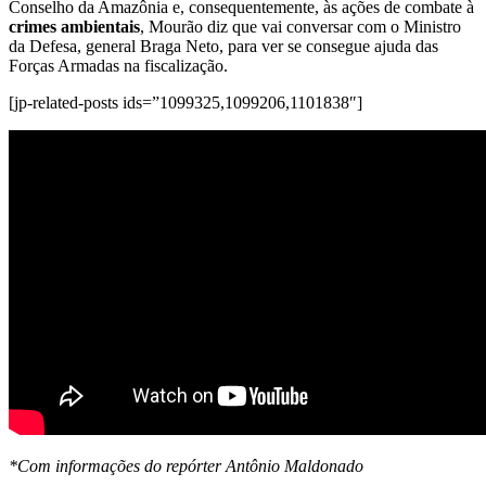
Conselho da Amazônia e, consequentemente, às ações de combate à
crimes ambientais
, Mourão diz que vai conversar com o Ministro
da Defesa, general Braga Neto, para ver se consegue ajuda das
Forças Armadas na fiscalização.
[jp-related-posts ids=”1099325,1099206,1101838″]
*Com informações do repórter Antônio Maldonado