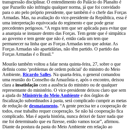
transgressão disciplinar. O entendimento do Palácio do Planalto é
que Pazuello não infringiu qualquer norma, já que foi convidado
para o ato pelo próprio presidente, que também é o chefe das Forças
Armadas. Mas, na avaliação do vice-presidente da República, essa é
uma interpretação equivocada do regimento e que pode gerar
precedentes perigosos. “A regra tem que ser aplicada para evitar que
a anarquia se instaure dentro das Forças. Tem gente que é simpática
ao governo e tem gente que não é, então cada um tem que
permanecer na linha que as Forças Armadas tem que adotar. As
Forças Armadas são apartidárias, não têm partido. O partido das
Forças Armadas é o Brasil.”
Mourão também voltou a falar nesta quinta-feira, 27, sobre o que
definiu como ‘problemas de ordem policial’ do ministro do Meio
Ambiente,
Ricardo Salles
. Na quarta-feira, o general comandou
uma reunião do Conselho da Amazônia e, após o encontro, deixou
clara a
insatisfação
com a ausência do ministro ou de qualquer
representante do ministério. O vice-presidente deixou claro que sem
a ajuda do
Ministério do Meio Ambiente
e dos órgãos de
fiscalização subordinados à pasta, será complicado cumprir as metas
de redução de
desmatamento
.
“A gente precisa ter a cooperação de
todos, esse trabalho requer cooperação. Se não há cooperação fica
complicado. Mas é aquela história, nunca deixei de fazer nada que
me foi determinado que eu fizesse, então vamos tocar”, afirmou.
Diante da postura da pasta do Meio Ambiente em relação ao