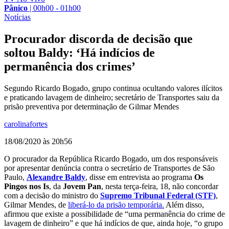
Pânico
|
00h00 - 01h00
Notícias
Procurador discorda de decisão que
soltou Baldy: ‘Há indícios de
permanência dos crimes’
Segundo Ricardo Bogado, grupo continua ocultando valores ilícitos
e praticando lavagem de dinheiro; secretário de Transportes saiu da
prisão preventiva por determinação de Gilmar Mendes
carolinafortes
18/08/2020 às 20h56
O procurador da República Ricardo Bogado, um dos responsáveis
por apresentar denúncia contra o secretário de Transportes de São
Paulo,
Alexandre Baldy
, disse em entrevista ao programa
Os
Pingos nos Is
, da
Jovem Pan
, nesta terça-feira, 18, não concordar
com a decisão do ministro do
Supremo Tribunal Federal (STF)
,
Gilmar Mendes, de
liberá-lo da prisão temporária.
Além disso,
afirmou que existe a possibilidade de “uma permanência do crime de
lavagem de dinheiro” e que há indícios de que, ainda hoje, “o grupo