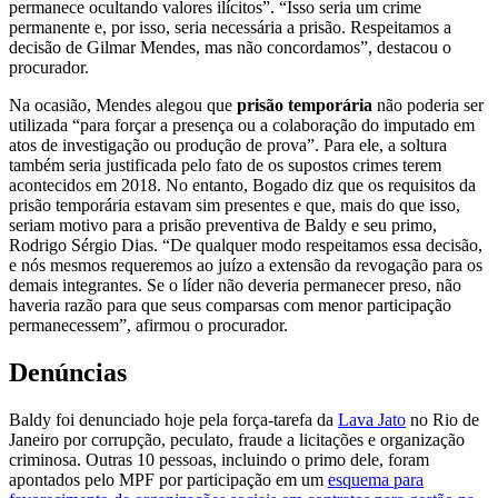
permanece ocultando valores ilícitos”. “Isso seria um crime
permanente e, por isso, seria necessária a prisão. Respeitamos a
decisão de Gilmar Mendes, mas não concordamos”, destacou o
procurador.
Na ocasião, Mendes alegou que
prisão temporária
não poderia ser
utilizada “para forçar a presença ou a colaboração do imputado em
atos de investigação ou produção de prova”. Para ele, a soltura
também seria justificada pelo fato de os supostos crimes terem
acontecidos em 2018. No entanto, Bogado diz que os requisitos da
prisão temporária estavam sim presentes e que, mais do que isso,
seriam motivo para a prisão preventiva de Baldy e seu primo,
Rodrigo Sérgio Dias. “De qualquer modo respeitamos essa decisão,
e nós mesmos requeremos ao juízo a extensão da revogação para os
demais integrantes. Se o líder não deveria permanecer preso, não
haveria razão para que seus comparsas com menor participação
permanecessem”, afirmou o procurador.
Denúncias
Baldy foi denunciado hoje pela força-tarefa da
Lava Jato
no Rio de
Janeiro por corrupção, peculato, fraude a licitações e organização
criminosa. Outras 10 pessoas, incluindo o primo dele, foram
apontados pelo MPF por participação em um
esquema para