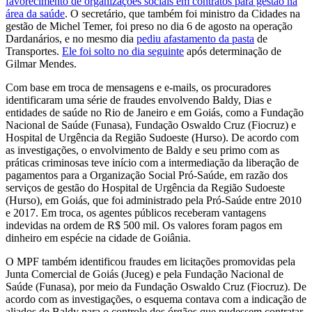
favorecimento de organizações sociais em contratos para gestão na
área da saúde
. O secretário, que também foi ministro da Cidades na
gestão de Michel Temer, foi preso no dia 6 de agosto na operação
Dardanários, e no mesmo dia
pediu afastamento da pasta
de
Transportes.
Ele foi solto no dia seguinte
após determinação de
Gilmar Mendes.
Com base em troca de mensagens e e-mails, os procuradores
identificaram uma série de fraudes envolvendo Baldy, Dias e
entidades de saúde no Rio de Janeiro e em Goiás, como a Fundação
Nacional de Saúde (Funasa), Fundação Oswaldo Cruz (Fiocruz) e
Hospital de Urgência da Região Sudoeste (Hurso). De acordo com
as investigações, o envolvimento de Baldy e seu primo com as
práticas criminosas teve início com a intermediação da liberação de
pagamentos para a Organização Social Pró-Saúde, em razão dos
serviços de gestão do Hospital de Urgência da Região Sudoeste
(Hurso), em Goiás, que foi administrado pela Pró-Saúde entre 2010
e 2017. Em troca, os agentes públicos receberam vantagens
indevidas na ordem de R$ 500 mil. Os valores foram pagos em
dinheiro em espécie na cidade de Goiânia.
O MPF também identificou fraudes em licitações promovidas pela
Junta Comercial de Goiás (Juceg) e pela Fundação Nacional de
Saúde (Funasa), por meio da Fundação Oswaldo Cruz (Fiocruz). De
acordo com as investigações, o esquema contava com a indicação de
aliados de Baldy para o controle dos órgãos que pudessem contratar