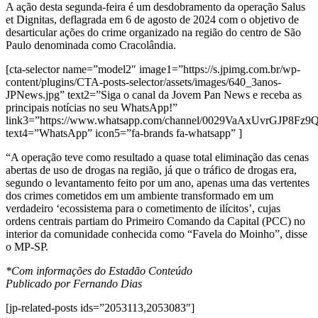
A ação desta segunda-feira é um desdobramento da operação Salus
et Dignitas, deflagrada em 6 de agosto de 2024 com o objetivo de
desarticular ações do crime organizado na região do centro de São
Paulo denominada como Cracolândia.
[cta-selector name=”model2″ image1=”https://s.jpimg.com.br/wp-
content/plugins/CTA-posts-selector/assets/images/640_3anos-
JPNews.jpg” text2=”Siga o canal da Jovem Pan News e receba as
principais notícias no seu WhatsApp!”
link3=”https://www.whatsapp.com/channel/0029VaAxUvrGJP8Fz
text4=”WhatsApp” icon5=”fa-brands fa-whatsapp” ]
“A operação teve como resultado a quase total eliminação das cenas
abertas de uso de drogas na região, já que o tráfico de drogas era,
segundo o levantamento feito por um ano, apenas uma das vertentes
dos crimes cometidos em um ambiente transformado em um
verdadeiro ‘ecossistema para o cometimento de ilícitos’, cujas
ordens centrais partiam do Primeiro Comando da Capital (PCC) no
interior da comunidade conhecida como “Favela do Moinho”, disse
o MP-SP.
*Com informações do Estadão Conteúdo
Publicado por Fernando Dias
[jp-related-posts ids=”2053113,2053083″]