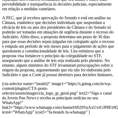
previsibilidade e transparência às decisões judiciais, especialmente
em relação a medidas cautelares.
A PEC, que já recebeu aprovação do Senado e está em análise na
Câmara, estabelece que decisões individuais que suspendam a
eficácia de leis ou atos dos presidentes da Câmara e do Senado só
poderão ser tomadas em situações de urgência durante o recesso do
Judiciário. Além disso, a proposta determina um prazo de 30 dias
para que essas decisões sejam julgadas em colegiado após o recesso
e estipula um período de seis meses para o julgamento de ações que
questionem a constitucionalidade de leis. Lira enfatizou que a
proposta visa fortalecer o princípio da colegialidade no STF,
assegurando que a análise de leis seja realizada pelo plenário. No
entanto, alguns ministros do STF levantaram preocupações sobre a
origem da proposta, argumentando que ela não foi elaborada pelo
Judiciário e que a Corte já possui diretrizes para decisões liminares.
[cta-selector name=”model2″ image1=”https://s.jpimg.com.br/wp-
content/plugins/CTA-posts-
selector/assets/images/cta_logo_jp_geral.png” text2=”Siga o canal
da Jovem Pan News e receba as principais notícias no seu
WhatsApp!”
link3=”https://www.whatsapp.com/channel/0029VaAxUvrGJP8Fz
text4=”WhatsApp” icon5=”fa-brands fa-whatsapp” ]