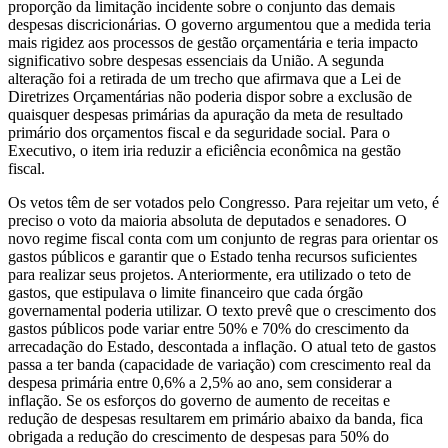
proporção da limitação incidente sobre o conjunto das demais
despesas discricionárias. O governo argumentou que a medida teria
mais rigidez aos processos de gestão orçamentária e teria impacto
significativo sobre despesas essenciais da União. A segunda
alteração foi a retirada de um trecho que afirmava que a Lei de
Diretrizes Orçamentárias não poderia dispor sobre a exclusão de
quaisquer despesas primárias da apuração da meta de resultado
primário dos orçamentos fiscal e da seguridade social. Para o
Executivo, o item iria reduzir a eficiência econômica na gestão
fiscal.
Os vetos têm de ser votados pelo Congresso. Para rejeitar um veto, é
preciso o voto da maioria absoluta de deputados e senadores. O
novo regime fiscal conta com um conjunto de regras para orientar os
gastos públicos e garantir que o Estado tenha recursos suficientes
para realizar seus projetos. Anteriormente, era utilizado o teto de
gastos, que estipulava o limite financeiro que cada órgão
governamental poderia utilizar. O texto prevê que o crescimento dos
gastos públicos pode variar entre 50% e 70% do crescimento da
arrecadação do Estado, descontada a inflação. O atual teto de gastos
passa a ter banda (capacidade de variação) com crescimento real da
despesa primária entre 0,6% a 2,5% ao ano, sem considerar a
inflação. Se os esforços do governo de aumento de receitas e
redução de despesas resultarem em primário abaixo da banda, fica
obrigada a redução do crescimento de despesas para 50% do