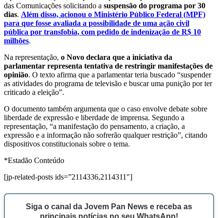
das Comunicações solicitando a
suspensão do programa por 30
dias
.
Além disso, acionou o Ministério Público Federal (MPF)
para que fosse avaliada a possibilidade de uma ação civil
pública por transfobia, com pedido de indenização de R$ 10
milhões
.
Na representação,
o
Novo declara que a iniciativa da
parlamentar representa tentativa de restringir manifestações de
opinião
. O texto afirma que a parlamentar teria buscado “suspender
as atividades do programa de televisão e buscar uma punição por ter
criticado a eleição”.
O documento também argumenta que o caso envolve debate sobre
liberdade de expressão e liberdade de imprensa. Segundo a
representação, “a manifestação do pensamento, a criação, a
expressão e a informação não sofrerão qualquer restrição”, citando
dispositivos constitucionais sobre o tema.
*Estadão Conteúdo
[jp-related-posts ids=”2114336,2114311″]
Siga o canal da Jovem Pan News e receba as
principais notícias no seu WhatsApp!