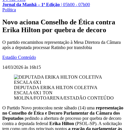
Jornal da Manhã – 1ª Edição
|
05h00 - 07h00
Política
Novo aciona Conselho de Ética contra
Erika Hilton por quebra de decoro
O partido encaminhou representação à Mesa Diretora da Câmara
após a deputada processar Ratinho por transfobia
Estadão Conteúdo
14/03/2026 às 16h15
DEPUTADA ERIKA HILTON COLETIVA
ESCALA 6X1
TON
MOLINA/FOTOARENA/ESTADÃO CONTEÚDO
O Partido Novo protocolou neste sábado (14) uma
representação
no Conselho de Ética e Decoro Parlamentar da Câmara dos
Deputados
pedindo a abertura de processo por quebra de decoro
contra a deputada federal
Erika Hilton
(PSOL-SP). A solicitação
tem como um dos principais pontos
a reação da parlamentar às