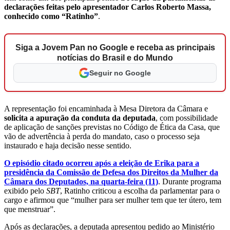
declarações feitas pelo apresentador Carlos Roberto Massa,
conhecido como “Ratinho”
.
Siga a Jovem Pan no Google e receba as principais
notícias do Brasil e do Mundo
Seguir no Google
A representação foi encaminhada à Mesa Diretora da Câmara e
solicita a apuração da conduta da deputada
, com possibilidade
de aplicação de sanções previstas no Código de Ética da Casa, que
vão de advertência à perda do mandato, caso o processo seja
instaurado e haja decisão nesse sentido.
O episódio citado ocorreu após a eleição de Erika para a
presidência da Comissão de Defesa dos Direitos da Mulher da
Câmara dos Deputados, na quarta-feira (11)
. Durante programa
exibido pelo
SBT
, Ratinho criticou a escolha da parlamentar para o
cargo e afirmou que “mulher para ser mulher tem que ter útero, tem
que menstruar”.
Após as declarações, a deputada apresentou pedido ao Ministério