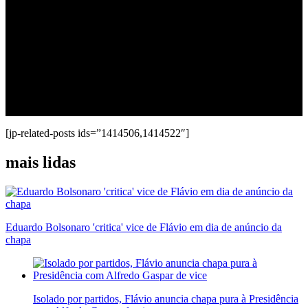
[jp-related-posts ids=”1414506,1414522″]
mais lidas
Eduardo Bolsonaro 'critica' vice de Flávio em dia de anúncio da
chapa
Isolado por partidos, Flávio anuncia chapa pura à Presidência