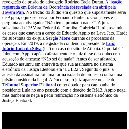
revogação da prisão do advogado Rodrigo Tacla Duran.
A ligação
registrada em Boletim de Ocorrência foi revelada em abril pela
Jovem Pan
. No trecho do áudio em questão que supostamente seria
de Appio, o juiz se passa por Fernando Pinheiro Gonçalves e
pergunta ao advogado: “Não tem aprontado nada?”. A juíza
substituta da 13ª Vara Federal de Curitiba, Gabriela Hardt, assumiu
os casos que estavam a cargo de Eduardo Appio na Lava Jato. Hardt
foi substituta do ex-juiz
Sergio Moro
durante os processos da
operação. Em 2019, a magistrada condenou o presidente
Luiz
Inácio Lula da Silva
(PT) no caso do sítio de Atibaia. O portal G1
falou com Appio após o afastamento e o juiz disse desconhecer a
acusação de ameaça: “Não sei de nada”. Antes de ser afastado,
Eduardo assumiu em entrevista que sua assinatura no sistema
eletrônico da Justiça Eleitoral era ‘LUL22’. Segundo o juiz, a
adesão da assinatura foi uma forma isolada de protesto contra uma
prisão considerada ilegal. Além disso, o juiz aparece no site do
Tribunal Superior Eleitoral
como doador para campanha do
presidente Lula no ano passado com a doação de R$13. Appio nega,
mas também se nega a pedir retificação no sistema eletrônico da
Justiça Eleitoral.