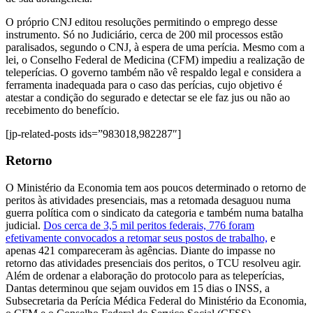
O próprio CNJ editou resoluções permitindo o emprego desse
instrumento. Só no Judiciário, cerca de 200 mil processos estão
paralisados, segundo o CNJ, à espera de uma perícia. Mesmo com a
lei, o Conselho Federal de Medicina (CFM) impediu a realização de
teleperícias. O governo também não vê respaldo legal e considera a
ferramenta inadequada para o caso das perícias, cujo objetivo é
atestar a condição do segurado e detectar se ele faz jus ou não ao
recebimento do benefício.
[jp-related-posts ids=”983018,982287″]
Retorno
O Ministério da Economia tem aos poucos determinado o retorno de
peritos às atividades presenciais, mas a retomada desaguou numa
guerra política com o sindicato da categoria e também numa batalha
judicial.
Dos cerca de 3,5 mil peritos federais, 776 foram
efetivamente convocados a retomar seus postos de trabalho,
e
apenas 421 compareceram às agências. Diante do impasse no
retorno das atividades presenciais dos peritos, o TCU resolveu agir.
Além de ordenar a elaboração do protocolo para as teleperícias,
Dantas determinou que sejam ouvidos em 15 dias o INSS, a
Subsecretaria da Perícia Médica Federal do Ministério da Economia,