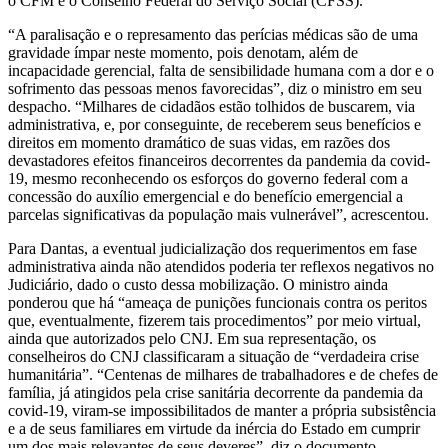
o CFM e o Conselho Federal do Serviço Social (CFSS).
“A paralisação e o represamento das perícias médicas são de uma
gravidade ímpar neste momento, pois denotam, além de
incapacidade gerencial, falta de sensibilidade humana com a dor e o
sofrimento das pessoas menos favorecidas”, diz o ministro em seu
despacho. “Milhares de cidadãos estão tolhidos de buscarem, via
administrativa, e, por conseguinte, de receberem seus benefícios e
direitos em momento dramático de suas vidas, em razões dos
devastadores efeitos financeiros decorrentes da pandemia da covid-
19, mesmo reconhecendo os esforços do governo federal com a
concessão do auxílio emergencial e do benefício emergencial a
parcelas significativas da população mais vulnerável”, acrescentou.
Para Dantas, a eventual judicialização dos requerimentos em fase
administrativa ainda não atendidos poderia ter reflexos negativos no
Judiciário, dado o custo dessa mobilização. O ministro ainda
ponderou que há “ameaça de punições funcionais contra os peritos
que, eventualmente, fizerem tais procedimentos” por meio virtual,
ainda que autorizados pelo CNJ. Em sua representação, os
conselheiros do CNJ classificaram a situação de “verdadeira crise
humanitária”. “Centenas de milhares de trabalhadores e de chefes de
família, já atingidos pela crise sanitária decorrente da pandemia da
covid-19, viram-se impossibilitados de manter a própria subsistência
e a de seus familiares em virtude da inércia do Estado em cumprir
um dos mais relevantes de seus deveres”, diz o documento.