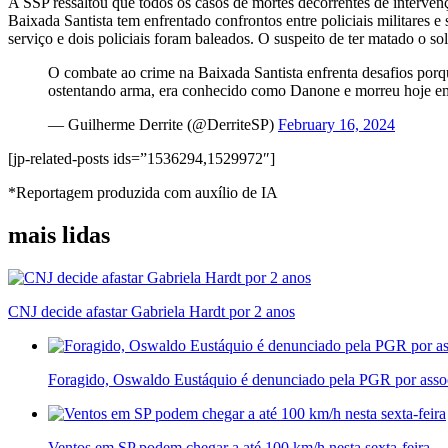
A SSP ressaltou que todos os casos de mortes decorrentes de intervenç
Baixada Santista tem enfrentado confrontos entre policiais militares 
serviço e dois policiais foram baleados. O suspeito de ter matado o 
O combate ao crime na Baixada Santista enfrenta desafios porq
ostentando arma, era conhecido como Danone e morreu hoje
— Guilherme Derrite (@DerriteSP)
February 16, 2024
[jp-related-posts ids=”1536294,1529972″]
*Reportagem produzida com auxílio de IA
mais lidas
CNJ decide afastar Gabriela Hardt por 2 anos
Foragido, Oswaldo Eustáquio é denunciado pela PGR por asso
Ventos em SP podem chegar a até 100 km/h nesta sexta-feira