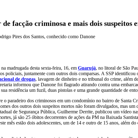
r de facção criminosa e mais dois suspeitos
Rodrigo Pires dos Santos, conhecido como Danone
r na madrugada desta sexta-feira, 16, em
Guarujá
, no litoral de São P
os policiais, juntamente com outros dois comparsas. A SSP identifico
nacional de drogas
, lavagem de dinheiro e no tribunal do crime, além 
retaria informou que Danone foi flagrado atirando contra uma embarc
ua residência um fuzil, duas pistolas e uma grande quantidade de ento
o paradeiro dos criminosos em um condomínio no bairro de Santa Cruz
 nomes dos outros dois suspeitos mortos não foram divulgados, mas um 
io estadual de Segurança Pública, Guilherme Derrite, publicou um vídeo
ortes, já são 25 óbitos decorrentes de ações da PM na Baixada Santist
ste mês estão dois adolescentes, um de 14 e outro de 15 anos, além do 