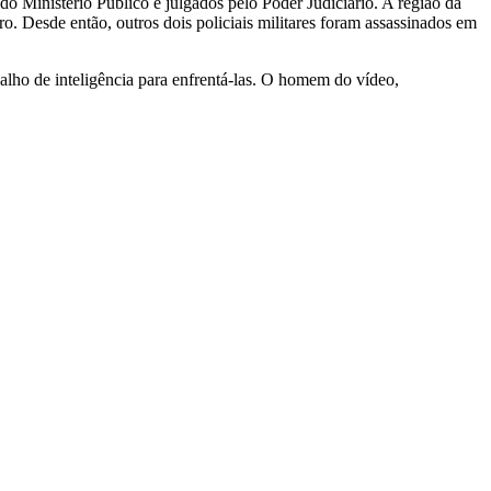
do Ministério Público e julgados pelo Poder Judiciário. A região da
ro. Desde então, outros dois policiais militares foram assassinados em
lho de inteligência para enfrentá-las. O homem do vídeo,