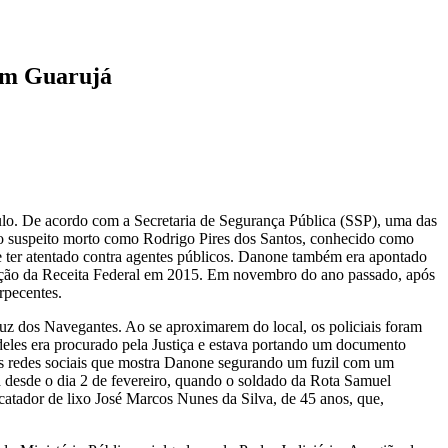
 em Guarujá
aulo. De acordo com a Secretaria de Segurança Pública (SSP), uma das
u o suspeito morto como Rodrigo Pires dos Santos, conhecido como
de ter atentado contra agentes públicos. Danone também era apontado
ação da Receita Federal em 2015. Em novembro do ano passado, após
rpecentes.
 dos Navegantes. Ao se aproximarem do local, os policiais foram
deles era procurado pela Justiça e estava portando um documento
 nas redes sociais que mostra Danone segurando um fuzil com um
a desde o dia 2 de fevereiro, quando o soldado da Rota Samuel
catador de lixo José Marcos Nunes da Silva, de 45 anos, que,