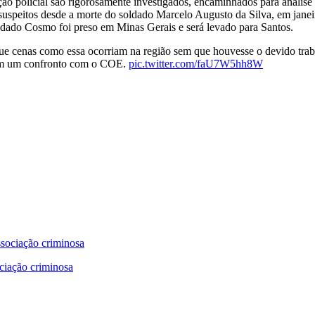
ão policial são rigorosamente investigados, encaminhados para análise 
e suspeitos desde a morte do soldado Marcelo Augusto da Silva, em janei
soldado Cosmo foi preso em Minas Gerais e será levado para Santos.
ue cenas como essa ocorriam na região sem que houvesse o devido traba
 em um confronto com o COE.
pic.twitter.com/faU7W5hh8W
ciação criminosa