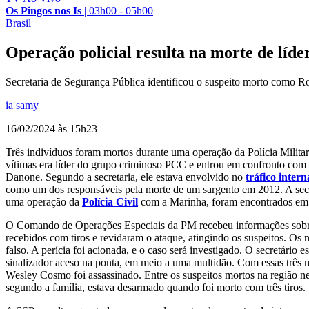
Os Pingos nos Is
|
03h00 - 05h00
Brasil
Operação policial resulta na morte de líde
Secretaria de Segurança Pública identificou o suspeito morto como 
ia samy
16/02/2024 às 15h23
Três indivíduos foram mortos durante uma operação da Polícia Milita
vítimas era líder do grupo criminoso PCC e entrou em confronto com 
Danone. Segundo a secretaria, ele estava envolvido no
tráfico inter
como um dos responsáveis pela morte de um sargento em 2012. A sec
uma operação da
Polícia Civil
com a Marinha, foram encontrados em s
O Comando de Operações Especiais da PM recebeu informações sobre 
recebidos com tiros e revidaram o ataque, atingindo os suspeitos. Os
falso. A perícia foi acionada, e o caso será investigado. O secretár
sinalizador aceso na ponta, em meio a uma multidão. Com essas três m
Wesley Cosmo foi assassinado. Entre os suspeitos mortos na região ne
segundo a família, estava desarmado quando foi morto com três tiros.