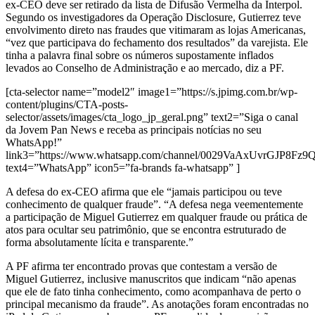
ex-CEO deve ser retirado da lista de Difusão Vermelha da Interpol.
Segundo os investigadores da Operação Disclosure, Gutierrez teve
envolvimento direto nas fraudes que vitimaram as lojas
Americanas
,
“vez que participava do fechamento dos resultados” da varejista. Ele
tinha a palavra final sobre os números supostamente inflados
levados ao Conselho de Administração e ao mercado, diz a PF.
[cta-selector name=”model2″ image1=”https://s.jpimg.com.br/wp-
content/plugins/CTA-posts-
selector/assets/images/cta_logo_jp_geral.png” text2=”Siga o canal
da Jovem Pan News e receba as principais notícias no seu
WhatsApp!”
link3=”https://www.whatsapp.com/channel/0029VaAxUvrGJP8Fz
text4=”WhatsApp” icon5=”fa-brands fa-whatsapp” ]
A defesa do ex-CEO afirma que ele “jamais participou ou teve
conhecimento de qualquer fraude”. “A defesa nega veementemente
a participação de Miguel Gutierrez em qualquer fraude ou prática de
atos para ocultar seu patrimônio, que se encontra estruturado de
forma absolutamente lícita e transparente.”
A PF afirma ter encontrado provas que contestam a versão de
Miguel Gutierrez, inclusive manuscritos que indicam “não apenas
que ele de fato tinha conhecimento, como acompanhava de perto o
principal mecanismo da fraude”. As anotações foram encontradas no