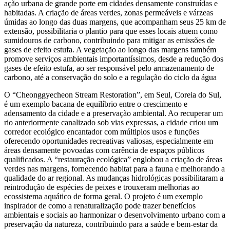
ação urbana de grande porte em cidades densamente construídas e
habitadas. A criação de áreas verdes, zonas permeáveis e várzeas
úmidas ao longo das duas margens, que acompanham seus 25 km de
extensão, possibilitaria o plantio para que esses locais atuem como
sumidouros de carbono, contribuindo para mitigar as emissões de
gases de efeito estufa. A vegetação ao longo das margens também
promove serviços ambientais importantíssimos, desde a redução dos
gases de efeito estufa, ao ser responsável pelo armazenamento de
carbono, até a conservação do solo e a regulação do ciclo da água
O “Cheonggyecheon Stream Restoration”, em Seul, Coreia do Sul,
é um exemplo bacana de equilíbrio entre o crescimento e
adensamento da cidade e a preservação ambiental. Ao recuperar um
rio anteriormente canalizado sob vias expressas, a cidade criou um
corredor ecológico encantador com múltiplos usos e funções
oferecendo oportunidades recreativas valiosas, especialmente em
áreas densamente povoadas com carência de espaços públicos
qualificados. A “restauração ecológica” englobou a criação de áreas
verdes nas margens, fornecendo habitat para a fauna e melhorando a
qualidade do ar regional. As mudanças hidrológicas possibilitaram a
reintrodução de espécies de peixes e trouxeram melhorias ao
ecossistema aquático de forma geral. O projeto é um exemplo
inspirador de como a renaturalização pode trazer benefícios
ambientais e sociais ao harmonizar o desenvolvimento urbano com a
preservação da natureza, contribuindo para a saúde e bem-estar da