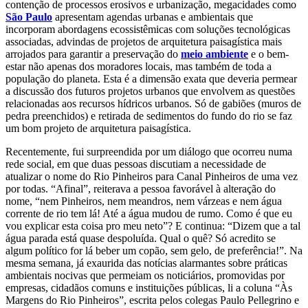
contenção de processos erosivos e urbanização, megacidades como
São Paulo
apresentam agendas urbanas e ambientais que
incorporam abordagens ecossistêmicas com soluções tecnológicas
associadas, advindas de projetos de arquitetura paisagística mais
arrojados para garantir a preservação do
meio ambiente
e o bem-
estar não apenas dos moradores locais, mas também de toda a
população do planeta. Esta é a dimensão exata que deveria permear
a discussão dos futuros projetos urbanos que envolvem as questões
relacionadas aos recursos hídricos urbanos. Só de gabiões (muros de
pedra preenchidos) e retirada de sedimentos do fundo do rio se faz
um bom projeto de arquitetura paisagística.
Recentemente, fui surpreendida por um diálogo que ocorreu numa
rede social, em que duas pessoas discutiam a necessidade de
atualizar o nome do Rio Pinheiros para Canal Pinheiros de uma vez
por todas. “Afinal”, reiterava a pessoa favorável à alteração do
nome, “nem Pinheiros, nem meandros, nem várzeas e nem água
corrente de rio tem lá! Até a água mudou de rumo. Como é que eu
vou explicar esta coisa pro meu neto”? E continua: “Dizem que a tal
água parada está quase despoluída. Qual o quê? Só acredito se
algum político for lá beber um copão, sem gelo, de preferência!”.
Na
mesma semana, já exaurida das notícias alarmantes sobre práticas
ambientais nocivas que permeiam os noticiários, promovidas por
empresas, cidadãos comuns e instituições públicas, li a coluna “Às
Margens do Rio Pinheiros”, escrita pelos colegas Paulo Pellegrino e