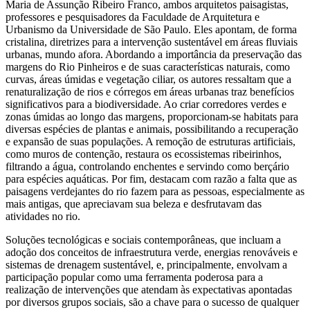
Maria de Assunção Ribeiro Franco, ambos arquitetos paisagistas,
professores e pesquisadores da Faculdade de Arquitetura e
Urbanismo da Universidade de São Paulo. Eles apontam, de forma
cristalina, diretrizes para a intervenção sustentável em áreas fluviais
urbanas, mundo afora. Abordando a importância da preservação das
margens do Rio Pinheiros e de suas características naturais, como
curvas, áreas úmidas e vegetação ciliar, os autores ressaltam que a
renaturalização de rios e córregos em áreas urbanas traz benefícios
significativos para a biodiversidade. Ao criar corredores verdes e
zonas úmidas ao longo das margens, proporcionam-se habitats para
diversas espécies de plantas e animais, possibilitando a recuperação
e expansão de suas populações. A remoção de estruturas artificiais,
como muros de contenção, restaura os ecossistemas ribeirinhos,
filtrando a água, controlando enchentes e servindo como berçário
para espécies aquáticas. Por fim, destacam com razão a falta que as
paisagens verdejantes do rio fazem para as pessoas, especialmente as
mais antigas, que apreciavam sua beleza e desfrutavam das
atividades no rio.
Soluções tecnológicas e sociais contemporâneas, que incluam a
adoção dos conceitos de infraestrutura verde, energias renováveis e
sistemas de drenagem sustentável, e, principalmente, envolvam a
participação popular como uma ferramenta poderosa para a
realização de intervenções que atendam às expectativas apontadas
por diversos grupos sociais, são a chave para o sucesso de qualquer