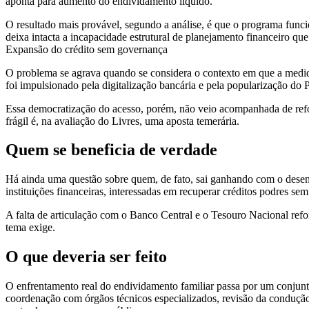
aponta para aumento do endividamento líquido.
O resultado mais provável, segundo a análise, é que o programa funci
deixa intacta a incapacidade estrutural de planejamento financeiro qu
Expansão do crédito sem governança
O problema se agrava quando se considera o contexto em que a medida
foi impulsionado pela digitalização bancária e pela popularização do P
Essa democratização do acesso, porém, não veio acompanhada de refo
frágil é, na avaliação do Livres, uma aposta temerária.
Quem se beneficia de verdade
Há ainda uma questão sobre quem, de fato, sai ganhando com o desenho
instituições financeiras, interessadas em recuperar créditos podres s
A falta de articulação com o Banco Central e o Tesouro Nacional refo
tema exige.
O que deveria ser feito
O enfrentamento real do endividamento familiar passa por um conjunt
coordenação com órgãos técnicos especializados, revisão da condução d