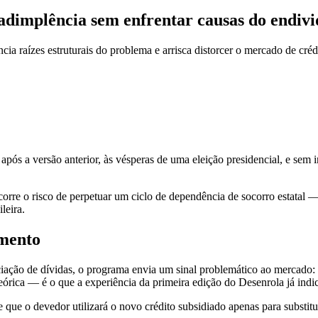
nadimplência sem enfrentar causas do endiv
cia raízes estruturais do problema e arrisca distorcer o mercado de cré
ós a versão anterior, às vésperas de uma eleição presidencial, e sem in
 corre o risco de perpetuar um ciclo de dependência de socorro estatal 
leira.
amento
ciação de dívidas, o programa envia um sinal problemático ao mercado:
teórica — é o que a experiência da primeira edição do Desenrola já indi
e que o devedor utilizará o novo crédito subsidiado apenas para substi