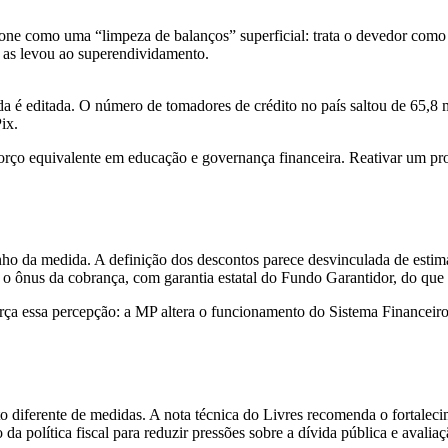
one como uma “limpeza de balanços” superficial: trata o devedor como a
e as levou ao superendividamento.
 é editada. O número de tomadores de crédito no país saltou de 65,8 
ix.
rço equivalente em educação e governança financeira. Reativar um pr
 da medida. A definição dos descontos parece desvinculada de estimativ
em o ônus da cobrança, com garantia estatal do Fundo Garantidor, do que 
rça essa percepção: a MP altera o funcionamento do Sistema Financeiro
o diferente de medidas. A nota técnica do Livres recomenda o fortalec
a política fiscal para reduzir pressões sobre a dívida pública e avalia