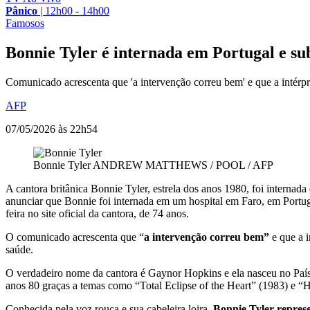
Pânico
|
12h00 - 14h00
Famosos
Bonnie Tyler é internada em Portugal e su
Comunicado acrescenta que 'a intervenção correu bem' e que a intérpr
AFP
07/05/2026 às 22h54
Bonnie Tyler
ANDREW MATTHEWS / POOL / AFP
A cantora britânica Bonnie Tyler, estrela dos anos 1980, foi intern
anunciar que Bonnie foi internada em um hospital em Faro, em Portug
feira no site oficial da cantora, de 74 anos.
O comunicado acrescenta que “
a intervenção correu bem”
e que a i
saúde.
O verdadeiro nome da cantora é Gaynor Hopkins e ela nasceu no País d
anos 80 graças a temas como “Total Eclipse of the Heart” (1983) e “
Conhecida pela voz rouca e sua cabeleira loira,
Bonnie Tyler represe