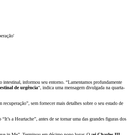
peração'
ção intestinal, informou seu entorno. “Lamentamos profundamente
stinal de urgência
“, indica uma mensagem divulgada na quarta-
m recuperação”, sem fornecer mais detalhes sobre o seu estado de
“It’s a Heartache”, antes de se tornar uma das grandes figuras dos
ve in Me”. Terminou em décimo nono lugar. O r
ei Charles III