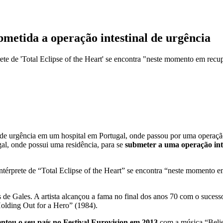
bmetida a operação intestinal de urgência
ete de 'Total Eclipse of the Heart' se encontra "neste momento em recu
ada de urgência em um hospital em Portugal, onde passou por uma opera
al, onde possui uma residência, para se
submeter a uma operação inte
ntérprete de “Total Eclipse of the Heart” se encontra “neste momento e
e Gales. A artista alcançou a fama no final dos anos 70 com o sucesso 
Holding Out for a Hero” (1984).
ntou o seu país no Festival Eurovision em 2013
com a música “Belie