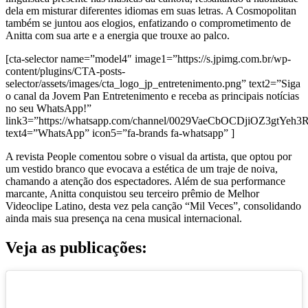
dela em misturar diferentes idiomas em suas letras. A Cosmopolitan
também se juntou aos elogios, enfatizando o comprometimento de
Anitta com sua arte e a energia que trouxe ao palco.
[cta-selector name=”model4″ image1=”https://s.jpimg.com.br/wp-
content/plugins/CTA-posts-
selector/assets/images/cta_logo_jp_entretenimento.png” text2=”Siga
o canal da Jovem Pan Entretenimento e receba as principais notícias
no seu WhatsApp!”
link3=”https://whatsapp.com/channel/0029VaeCbOCDjiOZ3gtYeh3
text4=”WhatsApp” icon5=”fa-brands fa-whatsapp” ]
A revista People comentou sobre o visual da artista, que optou por
um vestido branco que evocava a estética de um traje de noiva,
chamando a atenção dos espectadores. Além de sua performance
marcante, Anitta conquistou seu terceiro prêmio de Melhor
Videoclipe Latino, desta vez pela canção “Mil Veces”, consolidando
ainda mais sua presença na cena musical internacional.
Veja as publicações: