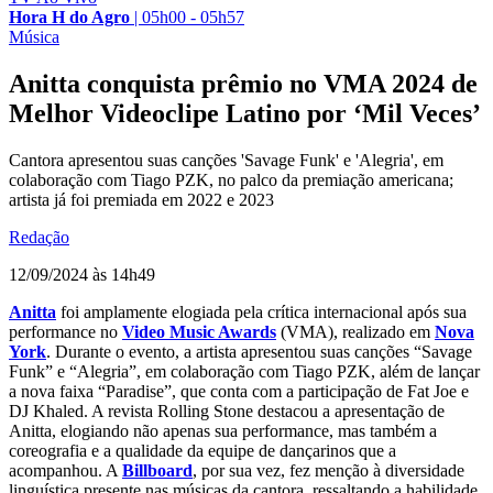
Hora H do Agro
|
05h00 - 05h57
Música
Anitta conquista prêmio no VMA 2024 de
Melhor Videoclipe Latino por ‘Mil Veces’
Cantora apresentou suas canções 'Savage Funk' e 'Alegria', em
colaboração com Tiago PZK, no palco da premiação americana;
artista já foi premiada em 2022 e 2023
Redação
12/09/2024 às 14h49
Anitta
foi amplamente elogiada pela crítica internacional após sua
performance no
Video Music Awards
(VMA), realizado em
Nova
York
. Durante o evento, a artista apresentou suas canções “Savage
Funk” e “Alegria”, em colaboração com Tiago PZK, além de lançar
a nova faixa “Paradise”, que conta com a participação de Fat Joe e
DJ Khaled. A revista Rolling Stone destacou a apresentação de
Anitta, elogiando não apenas sua performance, mas também a
coreografia e a qualidade da equipe de dançarinos que a
acompanhou. A
Billboard
, por sua vez, fez menção à diversidade
linguística presente nas músicas da cantora, ressaltando a habilidade