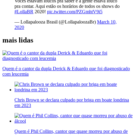
Vocês estavam loucos pra saber e a gente estava louco
pra contar. Aqui estão os horários de todos os shows do
#LollaBR
2020!
pic.twitter.com/PZGmhtV9i5
— Lollapalooza Brasil (@LollapaloozaBr)
March 10,
2020
mais lidas
Quem é o cantor da dupla Derick & Eduardo que foi diagnosticado
com leucemia
Chris Brown se declara culpado por briga em boate londrina
em 2023
Quem é Phil Collins, cantor que quase morreu por abuso de