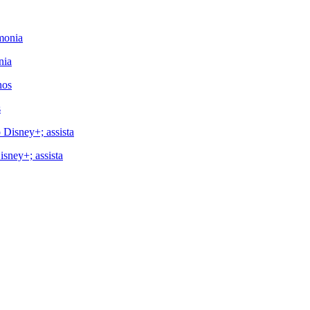
nia
s
isney+; assista