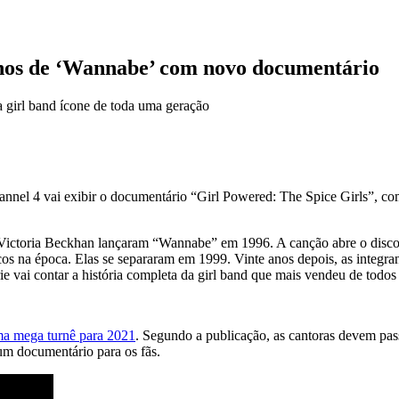
 anos de ‘Wannabe’ com novo documentário
a girl band ícone de toda uma geração
nnel 4 vai exibir o documentário “Girl Powered: The Spice Girls”, com
ctoria Beckhan lançaram “Wannabe” em 1996. A canção abre o disco “S
os na época. Elas se separaram em 1999. Vinte anos depois, as integra
e vai contar a história completa da girl band que mais vendeu de todos
ma mega turnê para 2021
. Segundo a publicação, as cantoras devem pas
um documentário para os fãs.