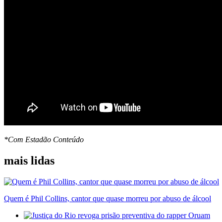
*Com Estadão Conteúdo
mais lidas
Quem é Phil Collins, cantor que quase morreu por abuso de álcool