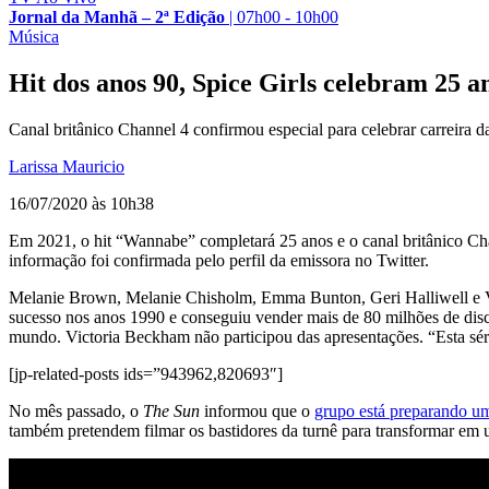
Jornal da Manhã – 2ª Edição
|
07h00 - 10h00
Música
Hit dos anos 90, Spice Girls celebram 25
Canal britânico Channel 4 confirmou especial para celebrar carreira d
Larissa Mauricio
16/07/2020 às 10h38
Em 2021, o hit “Wannabe” completará 25 anos e o canal britânico Cha
informação foi confirmada pelo perfil da emissora no Twitter.
Melanie Brown, Melanie Chisholm, Emma Bunton, Geri Halliwell e Vi
sucesso nos anos 1990 e conseguiu vender mais de 80 milhões de disc
mundo. Victoria Beckham não participou das apresentações. “Esta séri
[jp-related-posts ids=”943962,820693″]
No mês passado, o
The Sun
informou que o
grupo está preparando u
também pretendem filmar os bastidores da turnê para transformar em 