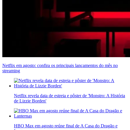
Netflix em agosto: confira os principais lançamentos do mês no
streaming
Netflix revela data de estreia e pôster de 'Monstro: A História
de Lizzie Borden'
HBO Max em agosto reúne final de A Casa do Dragão e