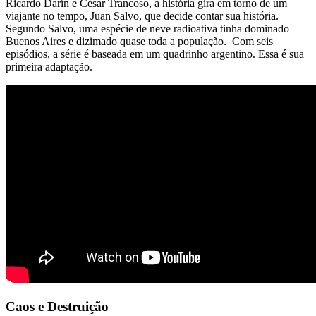
Ricardo Darín e César Trancoso, a história gira em torno de um
viajante no tempo, Juan Salvo, que decide contar sua história.
Segundo Salvo, uma espécie de neve radioativa tinha dominado
Buenos Aires e dizimado quase toda a população. Com seis
episódios, a série é baseada em um quadrinho argentino. Essa é sua
primeira adaptação.
Caos e Destruição