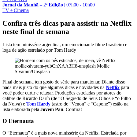
Jornal da Manhã – 2ª Edição
|
07h00 - 10h00
TV e Cinema
Confira três dicas para assistir na Netflix
neste final de semana
Lista tem minissérie argentina, um emocionante filme brasileiro e
loga de ação estrelado por Tom Hardy
mollie-sivaram-yubCnXAA3H8-unsplash
Mollie
Sivaram/Unsplash
Final de semana tem gosto de série para maratonar. Diante disso,
nada mais justo do que algumas dicas e novidades na
Netflix
para
você poder curtir e relaxar. Produções estreladas por atores do
calibre de Ricardo Darín (de “O Segredo de Seus Olhos e “o Filho
da Noiva) e
Tom Hardy
(astro de “Venon” e “Capone”) estão na
lista elaborada pela
Jovem Pan
. Confira!
O Eternauta
O “Eternauta” é a mais nova minissérie da Netflix. Estrelada por