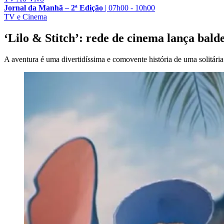
Jornal da Manhã – 2ª Edição
|
07h00 - 10h00
TV e Cinema
‘Lilo & Stitch’: rede de cinema lança balde
A aventura é uma divertidíssima e comovente história de uma solitária 