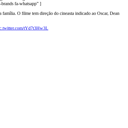
brands fa-whatsapp” ]
ua família. O filme tem direção do cineasta indicado ao Oscar, Dean
ic.twitter.com/tYd7t3Hw3L