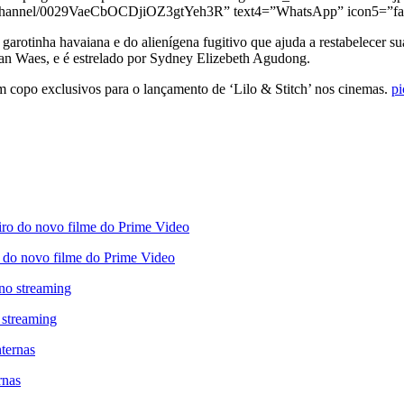
om/channel/0029VaeCbOCDjiOZ3gtYeh3R” text4=”WhatsApp” icon5=”fa-
 garotinha havaiana e do alienígena fugitivo que ajuda a restabelecer s
an Waes, e é estrelado por Sydney Elizebeth Agudong.
 copo exclusivos para o lançamento de ‘Lilo & Stitch’ nos cinemas.
p
ro do novo filme do Prime Video
 streaming
rnas