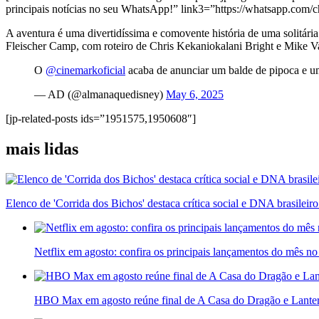
principais notícias no seu WhatsApp!” link3=”https://whatsapp.c
A aventura é uma divertidíssima e comovente história de uma solitária
Fleischer Camp, com roteiro de Chris Kekaniokalani Bright e Mike V
O
@cinemarkoficial
acaba de anunciar um balde de pipoca e um
— AD (@almanaquedisney)
May 6, 2025
[jp-related-posts ids=”1951575,1950608″]
mais lidas
Elenco de 'Corrida dos Bichos' destaca crítica social e DNA brasilei
Netflix em agosto: confira os principais lançamentos do mês no
HBO Max em agosto reúne final de A Casa do Dragão e Lante