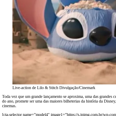
Live-action de Lilo & Stitch
Divulgação/Cinemark
Toda vez que um grande lançamento se aproxima, uma das grandes cur
do ano, promete ser uma das maiores bilheterias da história da Disney
cinemas.
[cta-selector name=”model4″ image1=”https://s.jpimg.com.br/wp-cont