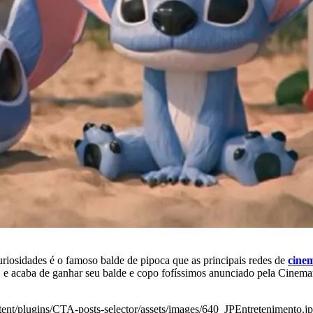
iosidades é o famoso balde de pipoca que as principais redes de
cine
, e acaba de ganhar seu balde e copo fofíssimos anunciado pela Cinemark
ent/plugins/CTA-posts-selector/assets/images/640_JPEntretenimento.jp