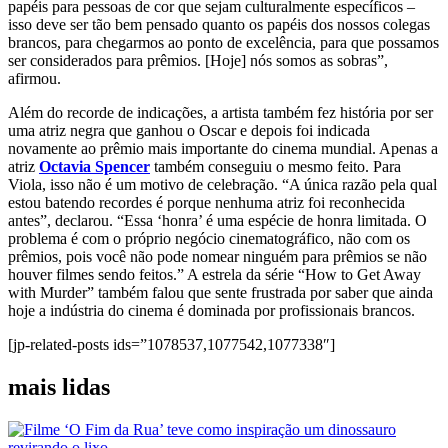
papéis para pessoas de cor que sejam culturalmente específicos –
isso deve ser tão bem pensado quanto os papéis dos nossos colegas
brancos, para chegarmos ao ponto de excelência, para que possamos
ser considerados para prêmios. [Hoje] nós somos as sobras”,
afirmou.
Além do recorde de indicações, a artista também fez história por ser
uma atriz negra que ganhou o Oscar e depois foi indicada
novamente ao prêmio mais importante do cinema mundial. Apenas a
atriz
Octavia Spencer
também conseguiu o mesmo feito. Para
Viola, isso não é um motivo de celebração. “A única razão pela qual
estou batendo recordes é porque nenhuma atriz foi reconhecida
antes”, declarou. “Essa ‘honra’ é uma espécie de honra limitada. O
problema é com o próprio negócio cinematográfico, não com os
prêmios, pois você não pode nomear ninguém para prêmios se não
houver filmes sendo feitos.” A estrela da série “How to Get Away
with Murder” também falou que sente frustrada por saber que ainda
hoje a indústria do cinema é dominada por profissionais brancos.
[jp-related-posts ids=”1078537,1077542,1077338″]
mais lidas