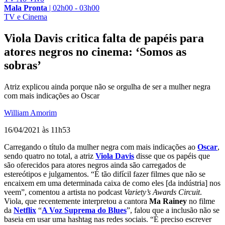
Mala Pronta
|
02h00 - 03h00
TV e Cinema
Viola Davis critica falta de papéis para
atores negros no cinema: ‘Somos as
sobras’
Atriz explicou ainda porque não se orgulha de ser a mulher negra
com mais indicações ao Oscar
William Amorim
16/04/2021 às 11h53
Carregando o título da mulher negra com mais indicações ao
Oscar
,
sendo quatro no total, a atriz
Viola Davis
disse que os papéis que
são oferecidos para atores negros ainda são carregados de
estereótipos e julgamentos. “É tão difícil fazer filmes que não se
encaixem em uma determinada caixa de como eles [da indústria] nos
veem”, comentou a artista no podcast
Variety’s Awards Circuit
.
Viola, que recentemente interpretou a cantora
Ma Rainey
no filme
da
Netflix
“
A Voz Suprema do Blues
”, falou que a inclusão não se
baseia em usar uma hashtag nas redes sociais. “É preciso escrever