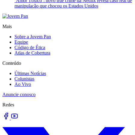
‘Amor Tóxico’: novo true crime da Netflix revela caso real de
manipulação que chocou os Estados Unidos
Mais
Sobre a Jovem Pan
Equipe
Código de Ética
Atlas de Cobertura
Conteúdo
Últimas Notícias
Colunistas
Ao Vivo
Anuncie conosco
Redes