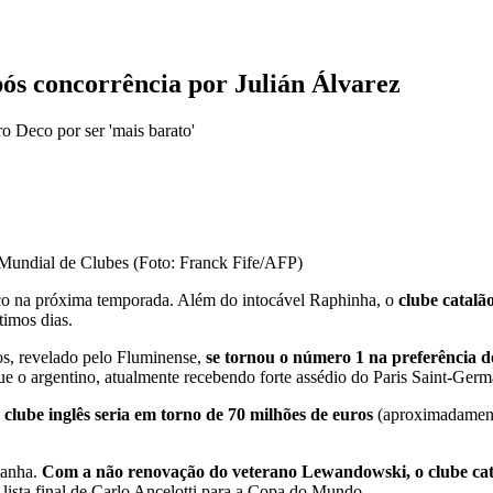
ós concorrência por Julián Álvarez
ro Deco por ser 'mais barato'
Mundial de Clubes (Foto: Franck Fife/AFP)
enco na próxima temporada. Além do intocável Raphinha, o
clube catalã
timos dias.
s, revelado pelo Fluminense,
se tornou o número 1 na preferência do
o argentino, atualmente recebendo forte assédio do Paris Saint-Germ
clube inglês seria em torno de 70 milhões de euros
(aproximadamente
panha.
Com a não renovação do veterano Lewandowski, o clube cat
 lista final de Carlo Ancelotti para a Copa do Mundo.