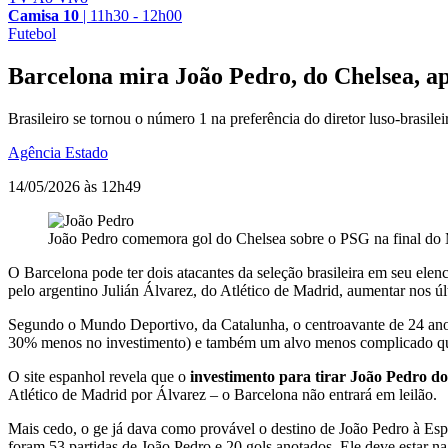
Camisa 10
|
11h30 - 12h00
Futebol
Barcelona mira João Pedro, do Chelsea, ap
Brasileiro se tornou o número 1 na preferência do diretor luso-brasilei
Agência Estado
14/05/2026 às 12h49
João Pedro comemora gol do Chelsea sobre o PSG na final do 
O Barcelona pode ter dois atacantes da seleção brasileira em seu el
pelo argentino Julián Álvarez, do Atlético de Madrid, aumentar nos úl
Segundo o Mundo Deportivo, da Catalunha, o centroavante de 24 ano
30% menos no investimento) e também um alvo menos complicado que 
O site espanhol revela que o
investimento para tirar João Pedro do 
Atlético de Madrid por Álvarez – o Barcelona não entrará em leilão.
Mais cedo, o ge já dava como provável o destino de João Pedro à Es
foram 53 partidas de João Pedro e 20 gols anotados. Ele deve estar na