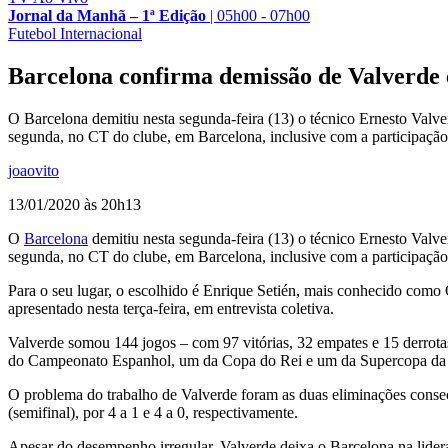
Jornal da Manhã – 1ª Edição
|
05h00 - 07h00
Futebol Internacional
Barcelona confirma demissão de Valverde 
O Barcelona demitiu nesta segunda-feira (13) o técnico Ernesto Valver
segunda, no CT do clube, em Barcelona, inclusive com a participação
joaovito
13/01/2020 às 20h13
O
Barcelona
demitiu nesta segunda-feira (13) o técnico Ernesto Valver
segunda, no CT do clube, em Barcelona, inclusive com a participaçã
Para o seu lugar, o escolhido é Enrique Setién, mais conhecido como 
apresentado nesta terça-feira, em entrevista coletiva.
Valverde somou 144 jogos – com 97 vitórias, 32 empates e 15 derrota
do Campeonato Espanhol, um da Copa do Rei e um da Supercopa da
O problema do trabalho de Valverde foram as duas eliminações conse
(semifinal), por 4 a 1 e 4 a 0, respectivamente.
Apesar do desempenho irregular, Valverde deixa o Barcelona na lide