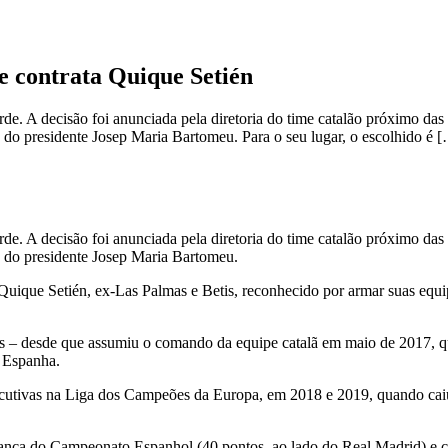
e contrata Quique Setién
de. A decisão foi anunciada pela diretoria do time catalão próximo das 
 do presidente Josep Maria Bartomeu. Para o seu lugar, o escolhido é 
de. A decisão foi anunciada pela diretoria do time catalão próximo das 
o do presidente Josep Maria Bartomeu.
Quique Setién, ex-Las Palmas e Betis, reconhecido por armar suas equi
s – desde que assumiu o comando da equipe catalã em maio de 2017, qua
 Espanha.
cutivas na Liga dos Campeões da Europa, em 2018 e 2019, quando caiu 
rança do Campeonato Espanhol (40 pontos, ao lado do Real Madrid) e 