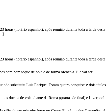
23 horas (horário espanhol), após reunião durante toda a tarde desta
[…]
23 horas (horário espanhol), após reunião durante toda a tarde desta
pes com bom toque de bola e de forma ofensiva. Ele vai ser
ndo substituiu Luis Enrique. Foram quatro conquistas: dois títulos
nos duelos de volta diante da Roma (quartas de final) e Liverpool
classificado em primeiro lugar no Grupo F na Liga dos Campeões. A