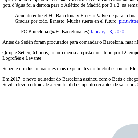
gota d’água foi a derrota para o Atlético de Madrid por 3 a 2, na se
Acuerdo entre el FC Barcelona y Ernesto Valverde para la final
Gracias por todo, Ernesto. Mucha suerte en el futuro.
pic.twi
— FC Barcelona (@FCBarcelona_es)
January 13, 2020
Antes de Setién foram procurados para comandar o Barcelona, mas nã
Quique Setién, 61 anos, foi um meio-campista que atuou por 12 temp
Logroñés e Levante.
Setién é um dos treinadores mais experientes do futebol espanhol Ele
Em 2017, o novo treinador do Barcelona assinou com o Betis e chegou
Sevilha levou o time até a semifinal da Copa do rei antes de sair em 2