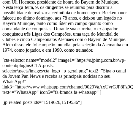
com Uli Hoeness, presidente de honra do Bayern de Munique.
Nesta terça-feira, 9, os dirigentes se reunirão para discutir a
possibilidade de realizar a cerimônia de homenagem. Beckenbauer
faleceu no último domingo, aos 78 anos, e deixou um legado no
Bayern Munique, tanto como líder em campo quanto como
comandante de conquistas. Durante sua carreira, o ex-jogador
conquistou três Ligas dos Campeões, uma taça do Mundial de
Clubes e cinco Campeonatos Alemães com o Bayern de Munique.
Além disso, ele foi campeão mundial pela seleção da Alemanha em
1974, como jogador, e em 1990, como treinador.
[cta-selector name=”model2″ image1=”https://s.jpimg.com.br/wp-
content/plugins/CTA-posts-
selector/assets/images/cta_logo_jp_geral.png” text2=”Siga o canal
da Jovem Pan News e receba as principais notícias no seu
WhatsApp!”
link3=”https://www.whatsapp.com/channel/0029VaAxUvrGJP8Fz
text4=”WhatsApp” icon5=”fa-brands fa-whatsapp” ]
[jp-related-posts ids=”1519626,1519536″]