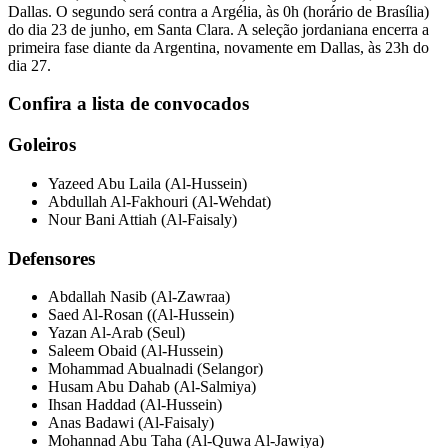
Dallas. O segundo será contra a Argélia, às 0h (horário de Brasília)
do dia 23 de junho, em Santa Clara. A seleção jordaniana encerra a
primeira fase diante da Argentina, novamente em Dallas, às 23h do
dia 27.
Confira a lista de convocados
Goleiros
Yazeed Abu Laila (Al-Hussein)
Abdullah Al-Fakhouri (Al-Wehdat)
Nour Bani Attiah (Al-Faisaly)
Defensores
Abdallah Nasib (Al-Zawraa)
Saed Al-Rosan ((Al-Hussein)
Yazan Al-Arab (Seul)
Saleem Obaid (Al-Hussein)
Mohammad Abualnadi (Selangor)
Husam Abu Dahab (Al-Salmiya)
Ihsan Haddad (Al-Hussein)
Anas Badawi (Al-Faisaly)
Mohannad Abu Taha (Al-Quwa Al-Jawiya)