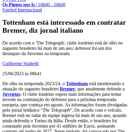
Os Pingos nos Is
|
18h00 - 20h00
Futebol Internacional
Tottenham está interessado em contratar
Bremer, diz jornal italiano
De acordo com o 'The Telegraph', clube londrino está de olho no
zagueiro brasileiro há mais de um ano; defensor foi um dos
destaques da Juventus na temporada
Guilherme Strabelli
25/06/2023 às 08h41
De olho na temporada 2023/24, o
Tottenham
está monitorando a
situação do zagueiro brasileiro
Bremer
, que atualmente defende a
Juventus
. O clube londrino espera mais informações para tentar
investir na contratação do defensor para a próxima temporada
europeia, que começa em agosto. As informações foram divulgadas
pelo jornal britânico “
The Telegraph
“. De acordo com o veículo,
Bremer está no radar da equipe inglesa há mais de um ano, quando
ainda defendia o Torino da Itália. Desde então, o brasileiro foi
contratado pela Juventus por 41 milhões de Euros, assinando
contrato até junho de 2027. Neste período, foi convocado por Tite