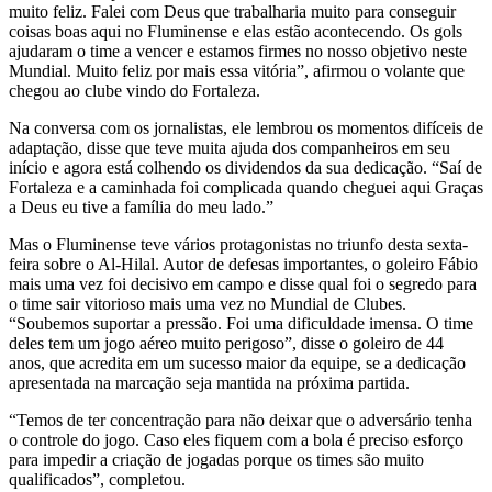
muito feliz. Falei com Deus que trabalharia muito para conseguir
coisas boas aqui no Fluminense e elas estão acontecendo. Os gols
ajudaram o time a vencer e estamos firmes no nosso objetivo neste
Mundial. Muito feliz por mais essa vitória”, afirmou o volante que
chegou ao clube vindo do Fortaleza.
Na conversa com os jornalistas, ele lembrou os momentos difíceis de
adaptação, disse que teve muita ajuda dos companheiros em seu
início e agora está colhendo os dividendos da sua dedicação. “Saí de
Fortaleza e a caminhada foi complicada quando cheguei aqui Graças
a Deus eu tive a família do meu lado.”
Mas o Fluminense teve vários protagonistas no triunfo desta sexta-
feira sobre o Al-Hilal. Autor de defesas importantes, o goleiro Fábio
mais uma vez foi decisivo em campo e disse qual foi o segredo para
o time sair vitorioso mais uma vez no Mundial de Clubes.
“Soubemos suportar a pressão. Foi uma dificuldade imensa. O time
deles tem um jogo aéreo muito perigoso”, disse o goleiro de 44
anos, que acredita em um sucesso maior da equipe, se a dedicação
apresentada na marcação seja mantida na próxima partida.
“Temos de ter concentração para não deixar que o adversário tenha
o controle do jogo. Caso eles fiquem com a bola é preciso esforço
para impedir a criação de jogadas porque os times são muito
qualificados”, completou.