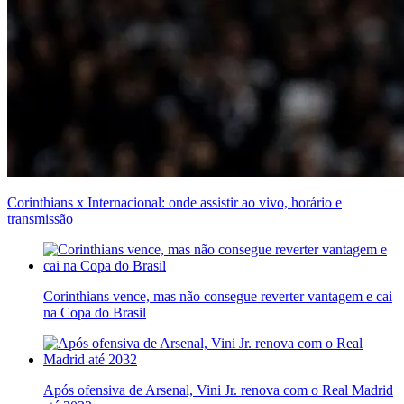
Corinthians x Internacional: onde assistir ao vivo, horário e
transmissão
Corinthians vence, mas não consegue reverter vantagem e cai
na Copa do Brasil
Após ofensiva de Arsenal, Vini Jr. renova com o Real Madrid