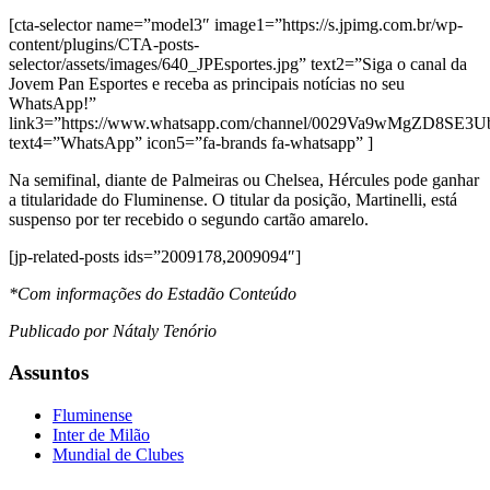
[cta-selector name=”model3″ image1=”https://s.jpimg.com.br/wp-
content/plugins/CTA-posts-
selector/assets/images/640_JPEsportes.jpg” text2=”Siga o canal da
Jovem Pan Esportes e receba as principais notícias no seu
WhatsApp!”
link3=”https://www.whatsapp.com/channel/0029Va9wMgZD8SE3
text4=”WhatsApp” icon5=”fa-brands fa-whatsapp” ]
Na semifinal, diante de Palmeiras ou Chelsea, Hércules pode ganhar
a titularidade do Fluminense. O titular da posição, Martinelli, está
suspenso por ter recebido o segundo cartão amarelo.
[jp-related-posts ids=”2009178,2009094″]
*Com informações do Estadão Conteúdo
Publicado por Nátaly Tenório
Assuntos
Fluminense
Inter de Milão
Mundial de Clubes