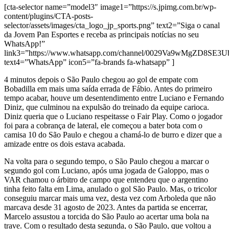
[cta-selector name=”model3″ image1=”https://s.jpimg.com.br/wp-
content/plugins/CTA-posts-
selector/assets/images/cta_logo_jp_sports.png” text2=”Siga o canal
da Jovem Pan Esportes e receba as principais notícias no seu
WhatsApp!”
link3=”https://www.whatsapp.com/channel/0029Va9wMgZD8SE3
text4=”WhatsApp” icon5=”fa-brands fa-whatsapp” ]
4 minutos depois o São Paulo chegou ao gol de empate com
Bobadilla em mais uma saída errada de Fábio. Antes do primeiro
tempo acabar, houve um desentendimento entre Luciano e Fernando
Diniz, que culminou na expulsão do treinado da equipe carioca.
Diniz queria que o Luciano respeitasse o Fair Play. Como o jogador
foi para a cobrança de lateral, ele começou a bater bota com o
camisa 10 do São Paulo e chegou a chamá-lo de burro e dizer que a
amizade entre os dois estava acabada.
Na volta para o segundo tempo, o São Paulo chegou a marcar o
segundo gol com Luciano, após uma jogada de Galoppo, mas o
VAR chamou o árbitro de campo que entendeu que o argentino
tinha feito falta em Lima, anulado o gol São Paulo. Mas, o tricolor
conseguiu marcar mais uma vez, desta vez com Arboleda que não
marcava desde 31 agosto de 2023. Antes da partida se encerrar,
Marcelo assustou a torcida do São Paulo ao acertar uma bola na
trave. Com o resultado desta segunda, o São Paulo, que voltou a