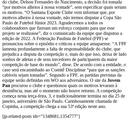
do clube, Delson Fernandes do Nascimento, a decisão foi tomada
“por motivos alheios à nossa vontade”, sem especificar quais seriam
os motivos. “O Santana Esporte Clube vem informar que, por
motivos alheios à nossa vontade, não iremos disputar a Copa São
Paulo de Futebol Júnior 2023. Agradecemos a todos os
colaboradores que fizeram um esforço conjunto para que esse
projeto se realizasse”, diz o comunicado da equipe que disputou a
edição de 2022. A Federação Paulista de Futebol (FPF) se
pronunciou sobre o episódio e criticou a equipe amapaense. “A FPF
lamenta profundamente a falta de responsabilidade do clube, que
prejudica a disputa da competição e, mais do que isso, deixa de lado
sonhos de atletas e de seus torcedores de participarem da maior
competição de base do mundo”, disse. De acordo com a entidade, o
caso será encaminhado ao Comitê Disciplinar “para que as sanções
cabíveis sejam tomadas”. Segundo a FPF, as partidas previstas da
equipe serão definidas em WO aos adversários. O site da
Jovem
Pan
procurou o clube e questionou quais os motivos levaram à
desistência, mas até o momento não houve retorno. A competição
começa nesta terça-feira, 3, e tradicionalmente termina no dia 25 de
janeiro, aniversário de São Paulo. Carinhosamente chamada de
Copinha, a competição chega a sua 53ª edição neste ano.
[jp-related-posts ids=”1348681,1354777″]