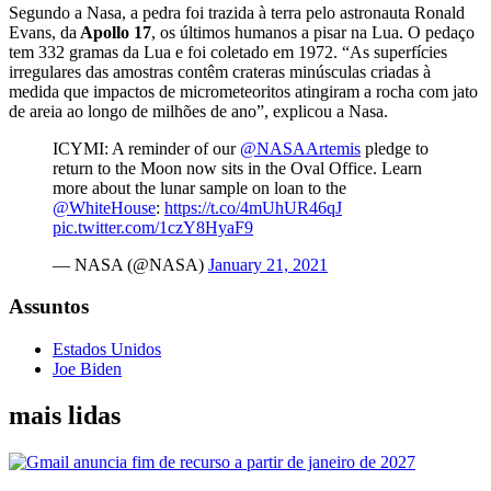
Segundo a Nasa, a pedra foi trazida à terra pelo astronauta Ronald
Evans, da
Apollo 17
, os últimos humanos a pisar na Lua. O pedaço
tem 332 gramas da Lua e foi coletado em 1972. “As superfícies
irregulares das amostras contêm crateras minúsculas criadas à
medida que impactos de micrometeoritos atingiram a rocha com jato
de areia ao longo de milhões de ano”, explicou a Nasa.
ICYMI: A reminder of our
@NASAArtemis
pledge to
return to the Moon now sits in the Oval Office. Learn
more about the lunar sample on loan to the
@WhiteHouse
:
https://t.co/4mUhUR46qJ
pic.twitter.com/1czY8HyaF9
— NASA (@NASA)
January 21, 2021
Assuntos
Estados Unidos
Joe Biden
mais lidas