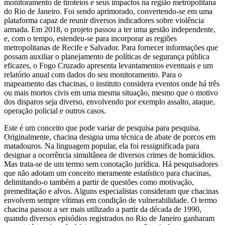
monitoramento de tiroteios e seus impactos na região metropolitana
do Rio de Janeiro. Foi sendo aprimorado, convertendo-se em uma
plataforma capaz de reunir diversos indicadores sobre violência
armada. Em 2018, o projeto passou a ter uma gestão independente,
e, com o tempo, estendeu-se para incorporar as regiões
metropolitanas de Recife e Salvador. Para fornecer informações que
possam auxiliar o planejamento de políticas de segurança pública
eficazes, o Fogo Cruzado apresenta levantamentos eventuais e um
relatório anual com dados do seu monitoramento. Para o
mapeamento das chacinas, o instituto considera eventos onde há três
ou mais mortos civis em uma mesma situação, mesmo que o motivo
dos disparos seja diverso, envolvendo por exemplo assalto, ataque,
operação policial e outros casos.
Este é um conceito que pode variar de pesquisa para pesquisa.
Originalmente, chacina designa uma técnica de abate de porcos em
matadouros. Na linguagem popular, ela foi ressignificada para
designar a ocorrência simultânea de diversos crimes de homicídios.
Mas trata-se de um termo sem conotação jurídica. Há pesquisadores
que não adotam um conceito meramente estatístico para chacinas,
delimitando-o também a partir de questões como motivação,
premeditação e alvos. Alguns especialistas consideram que chacinas
envolvem sempre vítimas em condição de vulnerabilidade. O termo
chacina passou a ser mais utilizado a partir da década de 1990,
quando diversos episódios registrados no Rio de Janeiro ganharam