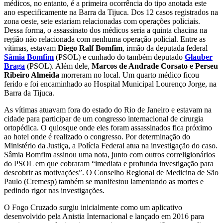
médicos, no entanto, é a primeira ocorrência do tipo anotada este
ano especificamente na Barra da Tijuca. Dos 12 casos registrados na
zona oeste, sete estariam relacionadas com operações policiais.
Dessa forma, o assassinato dos médicos seria a quinta chacina na
região não relacionada com nenhuma operação policial. Entre as
vítimas, estavam
Diego Ralf Bomfim
, irmão da deputada federal
Sâmia Bomfim
(PSOL) e cunhado do também deputado
Glauber
Braga
(PSOL). Além dele,
Marcos de Andrade Corsato e Perseu
Ribeiro Almeida
morreram no local. Um quarto médico ficou
ferido e foi encaminhado ao Hospital Municipal Lourenço Jorge, na
Barra da Tijuca.
As vítimas atuavam fora do estado do Rio de Janeiro e estavam na
cidade para participar de um congresso internacional de cirurgia
ortopédica. O quiosque onde eles foram assassinados fica próximo
ao hotel onde é realizado o congresso. Por determinação do
Ministério da Justiça, a Polícia Federal atua na investigação do caso.
Sâmia Bomfim assinou uma nota, junto com outros correligionários
do PSOL em que cobraram “imediata e profunda investigação para
descobrir as motivações”. O Conselho Regional de Medicina de São
Paulo (Cremesp) também se manifestou lamentando as mortes e
pedindo rigor nas investigações.
O Fogo Cruzado surgiu inicialmente como um aplicativo
desenvolvido pela Anistia Internacional e lançado em 2016 para