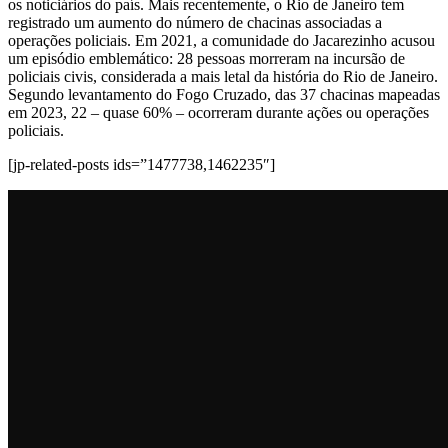
os noticiários do país. Mais recentemente, o Rio de Janeiro tem
registrado um aumento do número de chacinas associadas a
operações policiais. Em 2021, a comunidade do Jacarezinho acusou
um episódio emblemático: 28 pessoas morreram na incursão de
policiais civis, considerada a mais letal da história do Rio de Janeiro.
Segundo levantamento do Fogo Cruzado, das 37 chacinas mapeadas
em 2023, 22 – quase 60% – ocorreram durante ações ou operações
policiais.
[jp-related-posts ids=”1477738,1462235″]