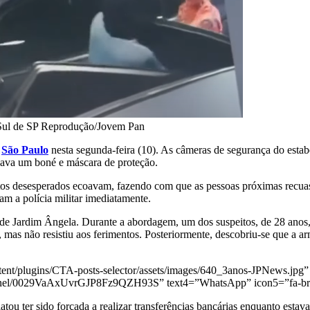
Sul de SP
Reprodução/Jovem Pan
e
São Paulo
nesta segunda-feira (10). As câmeras de segurança do est
sava um boné e máscara de proteção.
gritos desesperados ecoavam, fazendo com que as pessoas próximas recua
m a polícia militar imediatamente.
dade Jardim Ângela. Durante a abordagem, um dos suspeitos, de 28 anos
, mas não resistiu aos ferimentos. Posteriormente, descobriu-se que a 
ent/plugins/CTA-posts-selector/assets/images/640_3anos-JPNews.jpg” 
annel/0029VaAxUvrGJP8Fz9QZH93S” text4=”WhatsApp” icon5=”fa-bra
tou ter sido forçada a realizar transferências bancárias enquanto estava