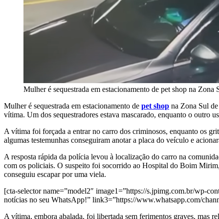
Mulher é sequestrada em estacionamento de pet shop na Zona 
Mulher é sequestrada em estacionamento de
pet shop
na Zona Sul d
vítima. Um dos sequestradores estava mascarado, enquanto o outro u
A vítima foi forçada a entrar no carro dos criminosos, enquanto os 
algumas testemunhas conseguiram anotar a placa do veículo e acionara
A resposta rápida da polícia levou à localização do carro na comuni
com os policiais. O suspeito foi socorrido ao Hospital do Boim Mirim
conseguiu escapar por uma viela.
[cta-selector name=”model2″ image1=”https://s.jpimg.com.br/wp-cont
notícias no seu WhatsApp!” link3=”https://www.whatsapp.com/ch
A vítima, embora abalada, foi libertada sem ferimentos graves, mas rela