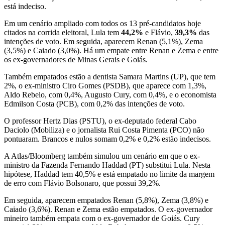
está indeciso.
Em um cenário ampliado com todos os 13 pré-candidatos hoje
citados na corrida eleitoral, Lula tem
44,2%
e Flávio,
39,3%
das
intenções de voto. Em seguida, aparecem Renan (5,1%), Zema
(3,5%) e Caiado (3,0%). Há um empate entre Renan e Zema e entre
os ex-governadores de Minas Gerais e Goiás.
Também empatados estão a dentista Samara Martins (UP), que tem
2%, o ex-ministro Ciro Gomes (PSDB), que aparece com 1,3%,
Aldo Rebelo, com 0,4%, Augusto Cury, com 0,4%, e o economista
Edmilson Costa (PCB), com 0,2% das intenções de voto.
O professor Hertz Dias (PSTU), o ex-deputado federal Cabo
Daciolo (Mobiliza) e o jornalista Rui Costa Pimenta (PCO) não
pontuaram. Brancos e nulos somam 0,2% e 0,2% estão indecisos.
A Atlas/Bloomberg também simulou um cenário em que o ex-
ministro da Fazenda Fernando Haddad (PT) substitui Lula. Nesta
hipótese, Haddad tem 40,5% e está empatado no limite da margem
de erro com Flávio Bolsonaro, que possui 39,2%.
Em seguida, aparecem empatados Renan (5,8%), Zema (3,8%) e
Caiado (3,6%). Renan e Zema estão empatados. O ex-governador
mineiro também empata com o ex-governador de Goiás. Cury