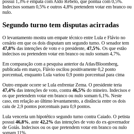
possui 1,3% e empata com Aldo Rebelo, que pontua com 0,5%.
Indecisos somam 0,5% e outros 4,8% pretendem votar em branco ou
nulo.
Segundo turno tem disputas acirradas
O levantamento mostra um empate técnico entre Lula e Flávio no
cenário em que os dois disputam um segundo turno. O senador tem
47,8%
das intenções de voto e o presidente,
47,5%
. Os que estão
indecisos ou pretendem votar em branco ou nulo somam 4,7%.
Em comparação com a pesquisa anterior da Atlas/Bloomberg,
publicada em março, Flávio oscilou positivamente 0,2 ponto
porcentual, enquanto Lula variou 0,9 ponto porcentual para cima
Outro empate ocorre se Lula enfrentar Zema. O presidente teria
47,4%
das intenções de voto, contra
46,5%
do mineiro. Indecisos e
os que pretendem votar em branco ou nulo somam 6,1%. Neste
caso, em relação ao último levantamento, a distância entre os dois
caiu de 2,9 pontos porcentuais para 0,9 pontos.
Lula venceria um hipotético segundo turno contra Caiado. O petista
possui
46,8%
, ante
42,2%
das intenções de voto do ex-governador
de Goiás. Indecisos ou os que pretendem votar em branco ou nulo
somam 11%.