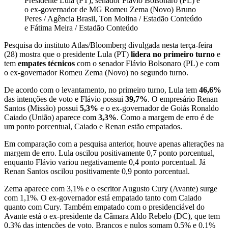
Presidente Lula (PT), senador Flávio Bolsonaro (PL) e
o ex-governador de MG Romeu Zema (Novo)
Bruno
Peres / Agência Brasil, Ton Molina / Estadão Conteúdo
e Fátima Meira / Estadão Conteúdo
Pesquisa do instituto Atlas/Bloomberg divulgada nesta terça-feira
(28) mostra que o presidente Lula (PT)
lidera no primeiro turno
e
tem
empates técnicos
com o senador Flávio Bolsonaro (PL) e com
o ex-governador Romeu Zema (Novo) no segundo turno.
De acordo com o levantamento, no primeiro turno, Lula tem
46,6%
das intenções de voto e Flávio possui
39,7%
. O empresário Renan
Santos (Missão) possui
5,3%
e o ex-governador de Goiás Ronaldo
Caiado (União) aparece com
3,3%
. Como a margem de erro é de
um ponto porcentual, Caiado e Renan estão empatados.
Em comparação com a pesquisa anterior, houve apenas alterações na
margem de erro. Lula oscilou positivamente 0,7 ponto porcentual,
enquanto Flávio variou negativamente 0,4 ponto porcentual. Já
Renan Santos oscilou positivamente 0,9 ponto porcentual.
Zema aparece com 3,1% e o escritor Augusto Cury (Avante) surge
com 1,1%. O ex-governador está empatado tanto com Caiado
quanto com Cury. Também empatado com o presidenciável do
Avante está o ex-presidente da Câmara Aldo Rebelo (DC), que tem
0,3% das intenções de voto. Brancos e nulos somam 0,5% e 0,1%